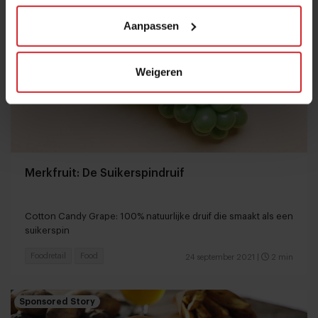
Aanpassen
Weigeren
Merkfruit: De Suikerspindruif
Cotton Candy Grape: 100% natuurlijke druif die smaakt als een
suikerspin
Foodretail
Food
24 september 2021
|
2 min
Sponsored Story