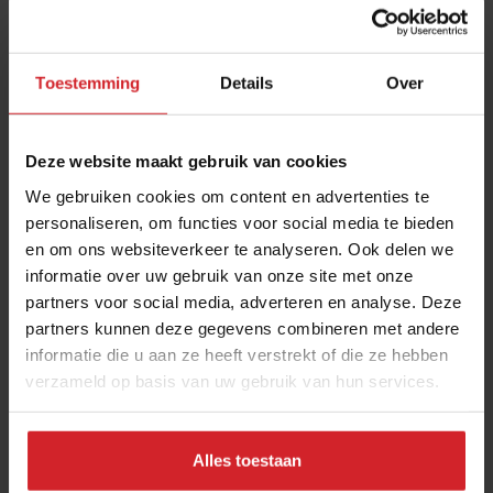
Toestemming
Details
Over
Deze website maakt gebruik van cookies
We gebruiken cookies om content en advertenties te
personaliseren, om functies voor social media te bieden
en om ons websiteverkeer te analyseren. Ook delen we
6 bedrijven die zich inzetten tegen
informatie over uw gebruik van onze site met onze
voedselverspilling
partners voor social media, adverteren en analyse. Deze
29 september is de dag tegen voedselverspilling
partners kunnen deze gegevens combineren met andere
informatie die u aan ze heeft verstrekt of die ze hebben
verzameld op basis van uw gebruik van hun services.
Foodservice
Duurzaamheid
29 september 2021
|
3 min
Alles toestaan