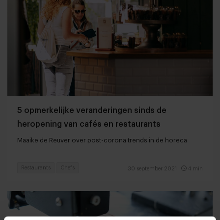
5 opmerkelijke veranderingen sinds de
heropening van cafés en restaurants
Maaike de Reuver over post-corona trends in de horeca
Restaurants
Chefs
30 september 2021
|
4 min