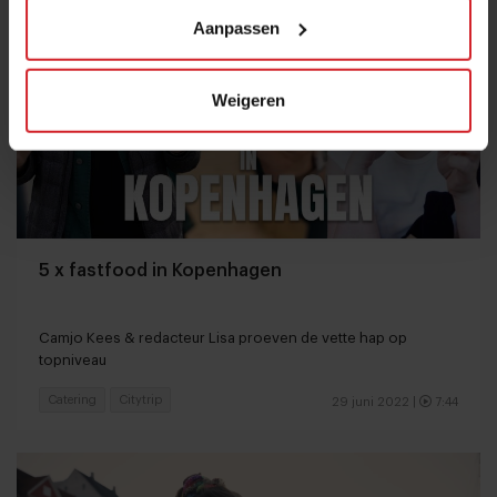
Aanpassen
Weigeren
5 x fastfood in Kopenhagen
Camjo Kees & redacteur Lisa proeven de vette hap op
topniveau
Catering
Citytrip
29 juni 2022
|
7:44