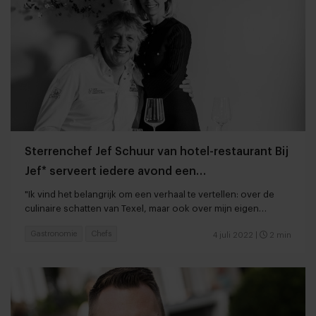
Sterrenchef Jef Schuur van hotel-restaurant Bij
Jef* serveert iedere avond een
theatervoorstelling
"Ik vind het belangrijk om een verhaal te vertellen: over de
culinaire schatten van Texel, maar ook over mijn eigen
herinneringen"
Gastronomie
Chefs
4 juli 2022
|
2 min