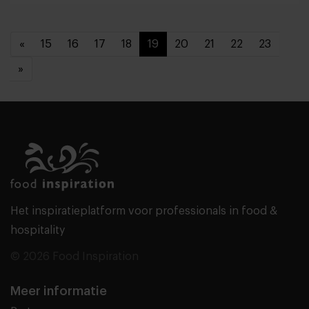
«
15
16
17
18
19
20
21
22
23
»
Het inspiratieplatform voor professionals in food &
hospitality
© 2026 Food Inspiration
Meer informatie