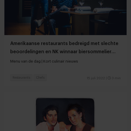
Amerikaanse restaurants bedreigd met slechte
beoordelingen en NK winnaar biersommelier
bekend
Menu van de dag | Kort culinair nieuws
Restaurants
Chefs
15 juli 2022
|
3 min