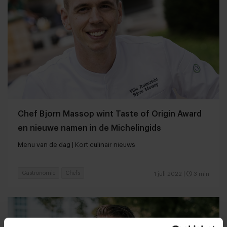
Chef Bjorn Massop wint Taste of Origin Award
en nieuwe namen in de Michelingids
Menu van de dag | Kort culinair nieuws
Gastronomie
Chefs
1 juli 2022
|
3 min