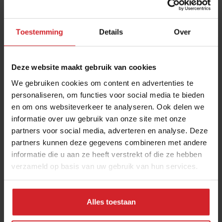
Toestemming
Details
Over
Deze website maakt gebruik van cookies
We gebruiken cookies om content en advertenties te
personaliseren, om functies voor social media te bieden
en om ons websiteverkeer te analyseren. Ook delen we
De toekomst van de restaurantsector volgens
informatie over uw gebruik van onze site met onze
Leon Mazairac
partners voor social media, adverteren en analyse. Deze
partners kunnen deze gegevens combineren met andere
De chef van Restaurant Karel 5 in Utrecht over de toekomst
informatie die u aan ze heeft verstrekt of die ze hebben
van horecapersoneel, gastronomie en dierlijke ingrediënten
verzameld op basis van uw gebruik van hun services.
Gastronomie
Chefs
30 juni 2022
|
3 min
Alles toestaan