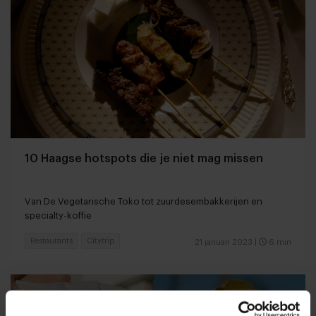
10 Haagse hotspots die je niet mag missen
Van De Vegetarische Toko tot zuurdesembakkerijen en
specialty-koffie
Restaurants
Citytrip
21 januari 2023
|
6 min