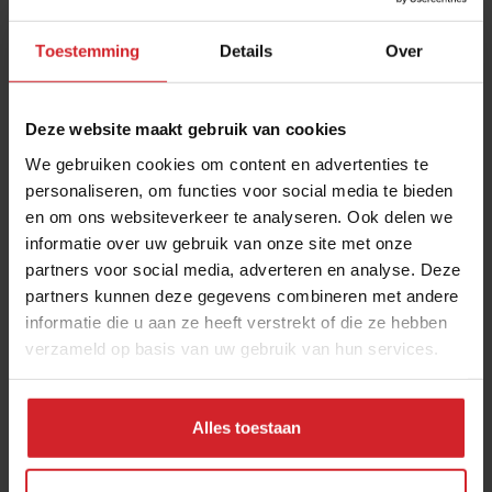
Toestemming
Details
Over
Deze website maakt gebruik van cookies
We gebruiken cookies om content en advertenties te
personaliseren, om functies voor social media te bieden
en om ons websiteverkeer te analyseren. Ook delen we
informatie over uw gebruik van onze site met onze
Conceptwatch USA: Sweetgreen, Mr.Charlie's
partners voor social media, adverteren en analyse. Deze
en Daybird LA
partners kunnen deze gegevens combineren met andere
informatie die u aan ze heeft verstrekt of die ze hebben
3 concepten in Los Angeles in 3 minuten
verzameld op basis van uw gebruik van hun services.
Fastservice
Concepten
18 januari 2023
|
3:11
Alles toestaan