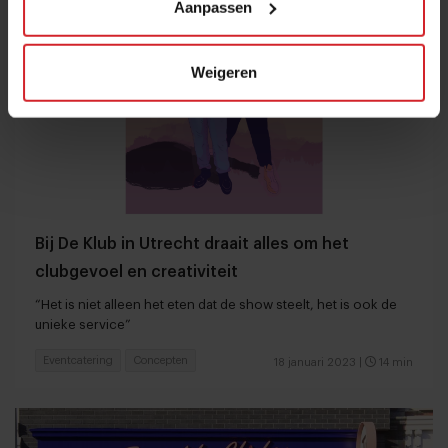
Aanpassen
Weigeren
Bij De Klub in Utrecht draait alles om het
clubgevoel en creativiteit
“Het is niet alleen het eten dat de show steelt, het is ook de
unieke service”
Eventcatering
Concepten
18 januari 2023
|
14 min