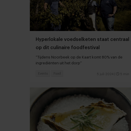
Hyperlokale voedselketen staat centraal
op dit culinaire foodfestival
“Tijdens Noorbeek op de Kaart komt 80% van de
ingrediënten uit het dorp”
Events
Food
5 juli 2024
|
5 min