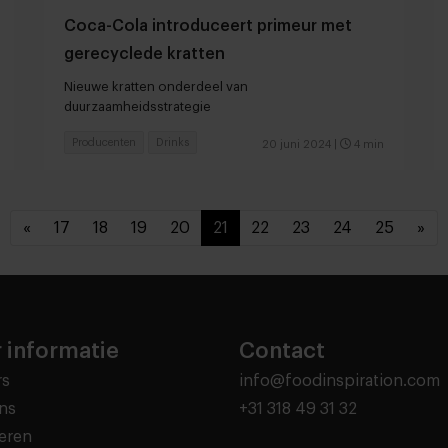
Coca-Cola introduceert primeur met
gerecyclede kratten
Nieuwe kratten onderdeel van
duurzaamheidsstrategie
Producenten
Drinks
20 juni 2024
|
4 min
«
17
18
19
20
21
22
23
24
25
»
 informatie
Contact
rs
info@foodinspiration.com
ns
+31 318 49 31 32
eren