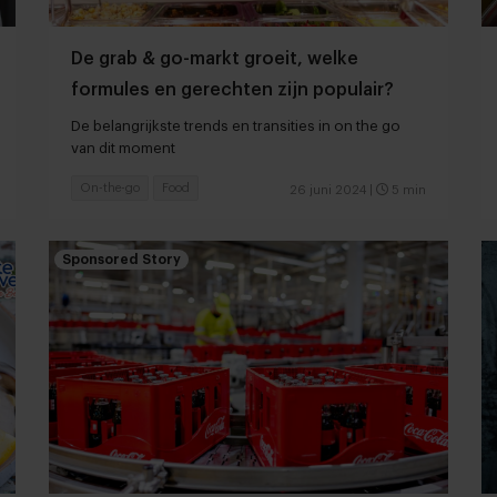
De grab & go-markt groeit, welke
formules en gerechten zijn populair?
De belangrijkste trends en transities in on the go
van dit moment
On-the-go
Food
26 juni 2024
|
5 min
Sponsored Story