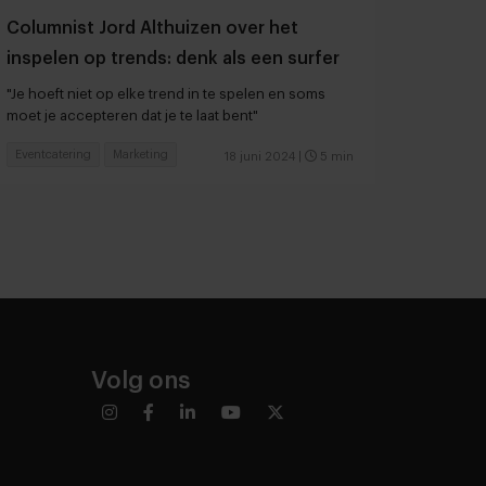
Columnist Jord Althuizen over het
inspelen op trends: denk als een surfer
"Je hoeft niet op elke trend in te spelen en soms
moet je accepteren dat je te laat bent"
Eventcatering
Marketing
18 juni 2024
|
5 min
Volg ons