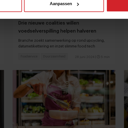
Aanpassen
Drie nieuwe coalities willen
voedselverspilling helpen halveren
Branche zoekt samenwerking op rond upcycling,
datumetikettering en inzet slimme food tech
Foodservice
Duurzaamheid
28 juni 2024
|
5 min