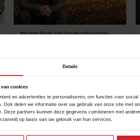
Wouter Staal: zijn foodproducenten
massaal in paniek?
Ketentransparantie is een mooi buzz-woord, maar
wie heeft de macht?
Details
Foodservice
Duurzaamheid
2 juli 2024
|
5 min
 van cookies
ent en advertenties te personaliseren, om functies voor social
. Ook delen we informatie over uw gebruik van onze site met on
e. Deze partners kunnen deze gegevens combineren met andere i
erzameld op basis van uw gebruik van hun services.