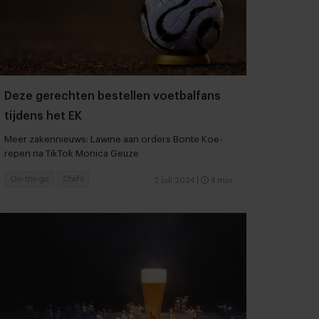
Deze gerechten bestellen voetbalfans
tijdens het EK
Meer zakennieuws: Lawine aan orders Bonte Koe-
repen na TikTok Monica Geuze
On-the-go
Chefs
2 juli 2024
|
4 min