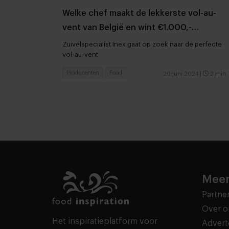
Welke chef maakt de lekkerste vol-au-
vent van België en wint €1.000,-
shoptegoed?
Zuivelspecialist Inex gaat op zoek naar de perfecte
vol-au-vent
Producenten
Food
20 juni 2024
|
2 min
Meer
Partne
Over o
Het inspiratieplatform voor
Advert