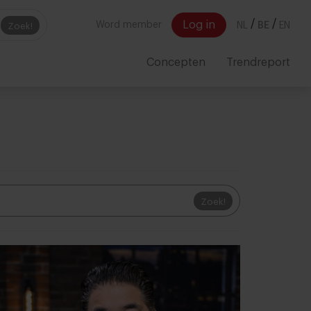
/
/
Log in
Word member
NL
BE
EN
Zoek!
Concepten
Trendreport
Zoek!