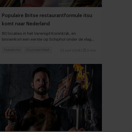
Populaire Britse restaurantformule itsu
komt naar Nederland
80 locaties in het Verenigd Koninkrijk, en
binnenkort een eerste op Schiphol onder de vlag
van Vermaat
Fastservice
Duurzaamheid
23 juni 2024
|
2 min