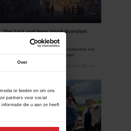
“Bier kent veel meer smaakdiversiteit
dan wijn"
Bier & foodpairing is voor hotels en restaurants een
ideale manier om zich te onderscheiden
Over
Hotellerie
Drinks
2 juli 2024
|
7 min
 media te bieden en om ons
ze partners voor social
nformatie die u aan ze heeft