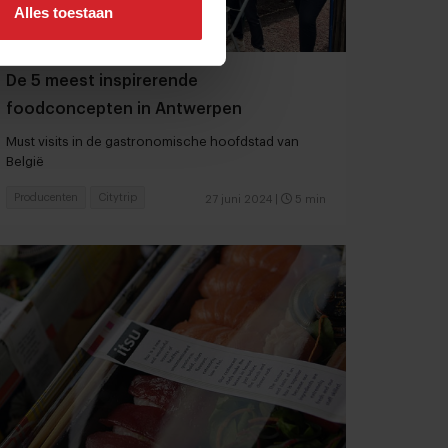
Alles toestaan
De 5 meest inspirerende
foodconcepten in Antwerpen
Must visits in de gastronomische hoofdstad van
België
Producenten
Citytrip
27 juni 2024
|
5 min