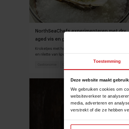
NorthSeaChefs experimenteren met dry
aged vis en garums van bijvangst
Kroketjes met hondshaai, oesters met microplastic
en rilette van lipvis
Toestemming
Gastronomie
Chefs
2 juli 2024
|
5 min
Deze website maakt gebruik
We gebruiken cookies om cont
websiteverkeer te analyseren
media, adverteren en analys
verstrekt of die ze hebben v