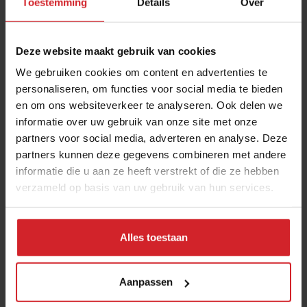
Toestemming
Details
Over
Deze website maakt gebruik van cookies
We gebruiken cookies om content en advertenties te
personaliseren, om functies voor social media te bieden
en om ons websiteverkeer te analyseren. Ook delen we
informatie over uw gebruik van onze site met onze
HH Group neemt concept CoffeeLab over
partners voor social media, adverteren en analyse. Deze
partners kunnen deze gegevens combineren met andere
Verder zakennieuws over groei van aantal foodtrucks en
informatie die u aan ze heeft verstrekt of die ze hebben
snelle drankbezorging
verzameld op basis van uw gebruik van hun services.
Foodservice
Concepten
24 mei 2022
|
3 min
Alles toestaan
Aanpassen