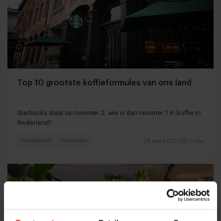
Top 10 grootste koffieformules van ons land
Starbucks staat op nummer 2, wie is dan nummer 1 in koffie in
Nederland?
Foodservice
Concepten
28 mei 2023
|
3 min