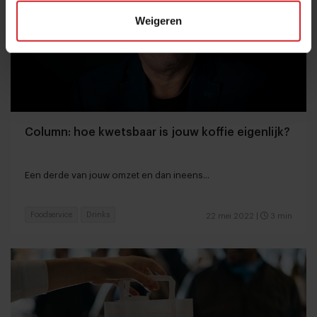
Weigeren
Column: hoe kwetsbaar is jouw koffie eigenlijk?
Een derde van jouw omzet en dan ineens...
Foodservice
Drinks
22 mei 2022
|
3 min