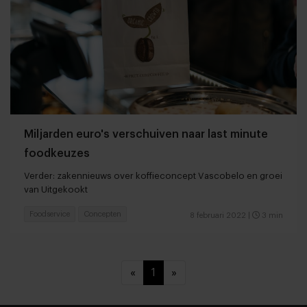
Miljarden euro's verschuiven naar last minute
foodkeuzes
Verder: zakennieuws over koffieconcept Vascobelo en groei
van Uitgekookt
Foodservice
Concepten
8 februari 2022
|
3 min
«
1
»