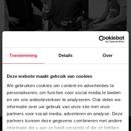
De Krekerij, Rival foods en Plantible op FD’s
jonge talenten-lijst
Toestemming
Details
Over
FD tipt drie jonge foodondernemers die werken aan
eiwittransitie
Deze website maakt gebruik van cookies
Producenten
Innovatie
16 februari 2022
|
2 min
We gebruiken cookies om content en advertenties te
personaliseren, om functies voor social media te bieden
en om ons websiteverkeer te analyseren. Ook delen we
«
1
»
informatie over uw gebruik van onze site met onze
partners voor social media, adverteren en analyse. Deze
partners kunnen deze gegevens combineren met andere
informatie die u aan ze heeft verstrekt of die ze hebben