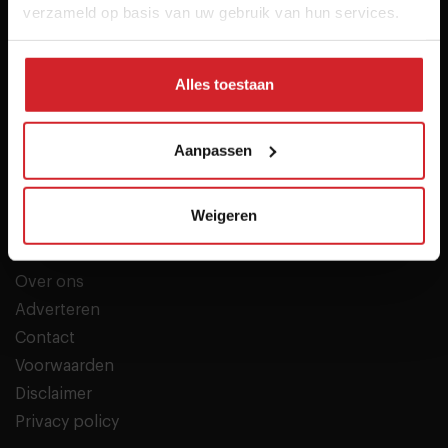
verzameld op basis van uw gebruik van hun services.
Alles toestaan
Het inspiratieplatform voor professionals in food &
hospitality
Aanpassen
© 2026 Food Inspiration
Weigeren
Meer informatie
Partners
Over ons
Adverteren
Contact
Voorwaarden
Disclaimer
Privacy policy