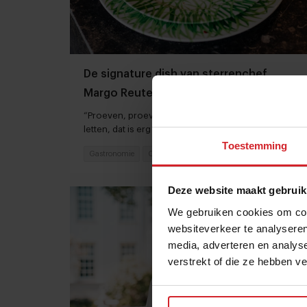
De signature dish van sterrenchef
Margo Reuten
“Proeven, proeven, proeven en op de smaken
letten, dat is erg belangrijk”
Toestemming
Gastronomie
Chefs
6 juli 2022
|
2 min
Deze website maakt gebruik
We gebruiken cookies om cont
websiteverkeer te analyseren
media, adverteren en analys
verstrekt of die ze hebben v