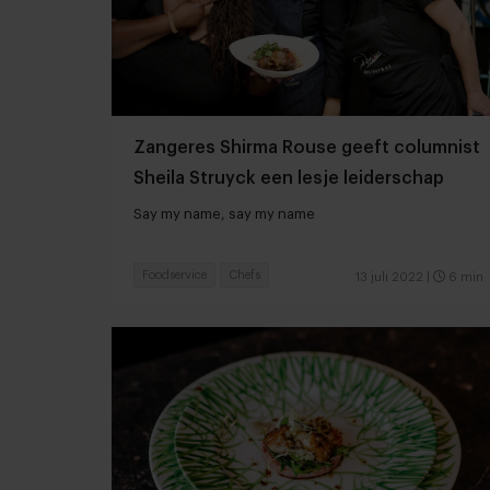
Zangeres Shirma Rouse geeft columnist
Sheila Struyck een lesje leiderschap
Say my name, say my name
Foodservice
Chefs
13 juli 2022
|
6 min