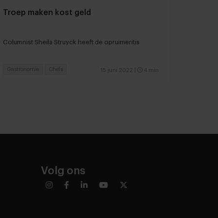
Troep maken kost geld
Columnist Sheila Struyck heeft de opruimeritis
Gastronomie
Chefs
15 juni 2022
|
4 min
Volg ons