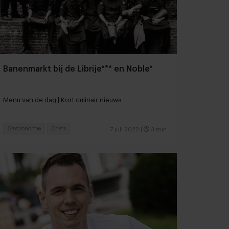
Banenmarkt bij de Librije*** en Noble*
Menu van de dag | Kort culinair nieuws
Gastronomie
Chefs
7 juli 2022
|
3 min