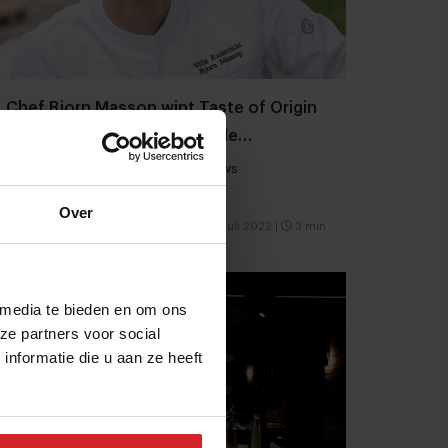
Chef Bjorn Massop wint Taste of Origin
Award en nieuwe namen in de
Michelingids
Menu van de dag | Kort culinair nieuws
Over
Gastronomie
Chefs
1 juli 2022
|
3 min
 media te bieden en om ons
ze partners voor social
nformatie die u aan ze heeft