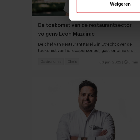
Weigeren
De toekomst van de restaurantsector
volgens Leon Mazairac
De chef van Restaurant Karel 5 in Utrecht over de
toekomst van horecapersoneel, gastronomie en
dierlijke ingrediënten
Gastronomie
Chefs
30 juni 2022
|
3 min