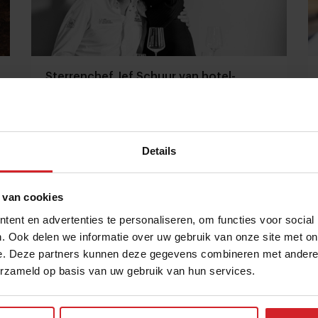
Sterrenchef Jef Schuur van hotel-
restaurant Bij Jef* serveert iedere avond
een theatervoorstelling
"Ik vind het belangrijk om een verhaal te vertellen:
over de culinaire schatten van Texel, maar ook over
mijn eigen herinneringen"
Details
Gastronomie
Chefs
4 juli 2022
|
2 min
 van cookies
ent en advertenties te personaliseren, om functies voor social
. Ook delen we informatie over uw gebruik van onze site met on
e. Deze partners kunnen deze gegevens combineren met andere i
erzameld op basis van uw gebruik van hun services.