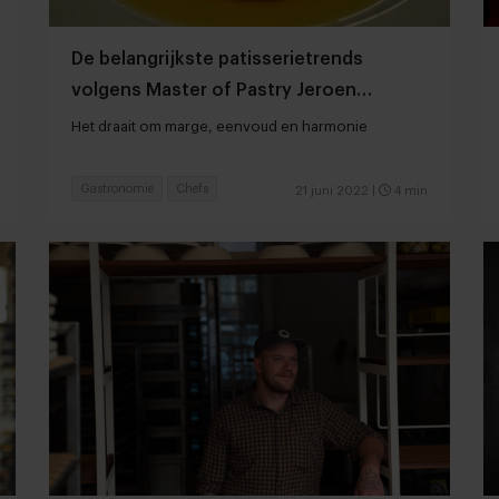
De belangrijkste patisserietrends
volgens Master of Pastry Jeroen
Goossens
Het draait om marge, eenvoud en harmonie
Gastronomie
Chefs
21 juni 2022
|
4 min