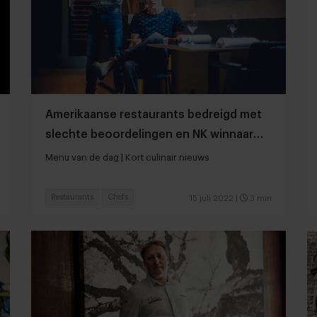
Amerikaanse restaurants bedreigd met
slechte beoordelingen en NK winnaar
biersommelier bekend
Menu van de dag | Kort culinair nieuws
Restaurants
Chefs
15 juli 2022
|
3 min