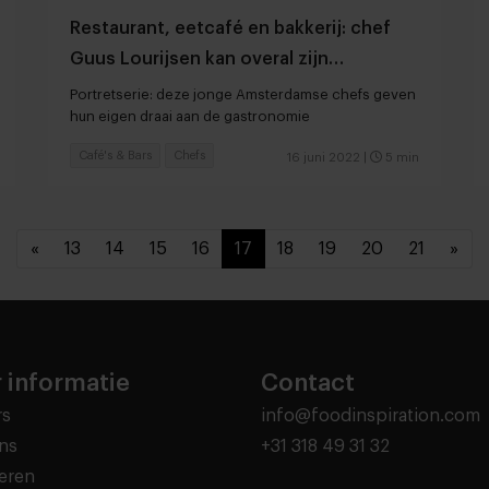
Restaurant, eetcafé en bakkerij: chef
Guus Lourijsen kan overal zijn
creativiteit kwijt
Portretserie: deze jonge Amsterdamse chefs geven
hun eigen draai aan de gastronomie
Café's & Bars
Chefs
16 juni 2022
|
5 min
«
13
14
15
16
17
18
19
20
21
»
 informatie
Contact
rs
info@foodinspiration.com
ns
+31 318 49 31 32
eren