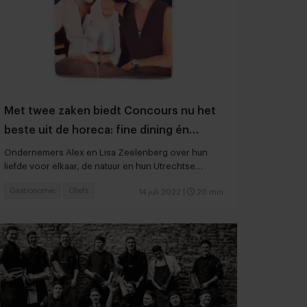
Met twee zaken biedt Concours nu het
beste uit de horeca: fine dining én
rock-’n-roll
Ondernemers Alex en Lisa Zeelenberg over hun
liefde voor elkaar, de natuur en hun Utrechtse
buurtje
Gastronomie
Chefs
14 juli 2022
|
20 min