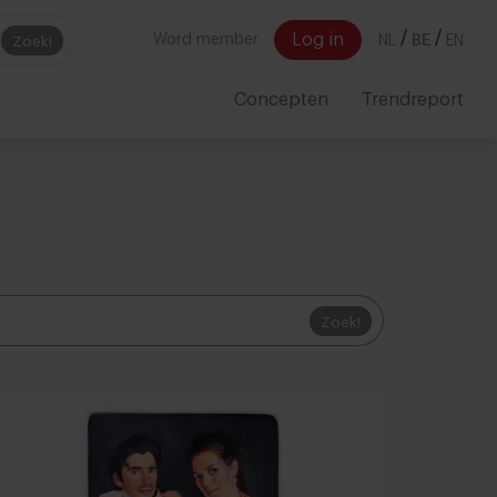
/
/
Log in
Word member
NL
BE
EN
Zoek!
Concepten
Trendreport
Zoek!