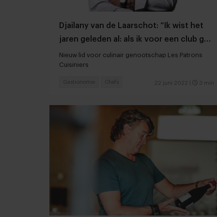
Djailany van de Laarschot: “Ik wist het
jaren geleden al: als ik voor een club ga,
zijn het de patrons”
Nieuw lid voor culinair genootschap Les Patrons
Cuisiniers
Gastronomie
Chefs
22 juni 2022
|
3 min