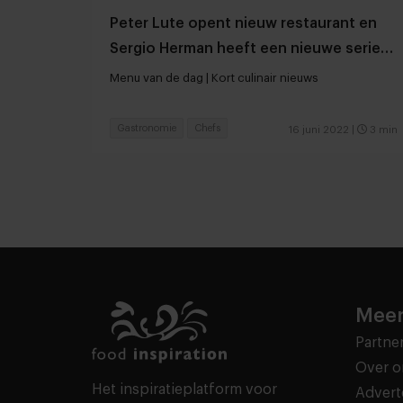
Peter Lute opent nieuw restaurant en
Sergio Herman heeft een nieuwe serie
op Netflix
Menu van de dag | Kort culinair nieuws
Gastronomie
Chefs
16 juni 2022
|
3 min
Meer
Partne
Over o
Het inspiratieplatform voor
Advert