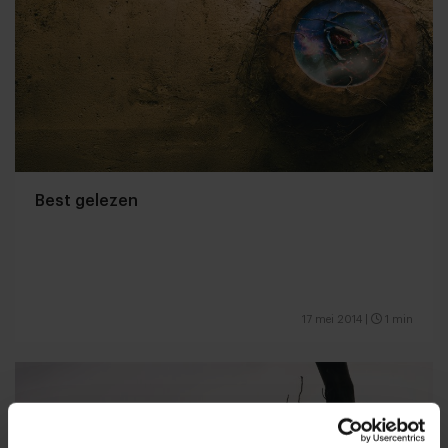
Best gelezen
17 mei 2014
|
1 min