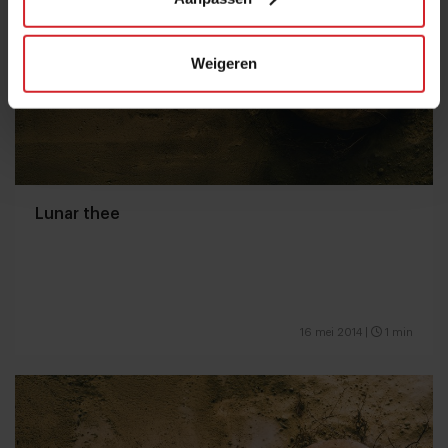
Weigeren
Lunar thee
16 mei 2014
|
1 min