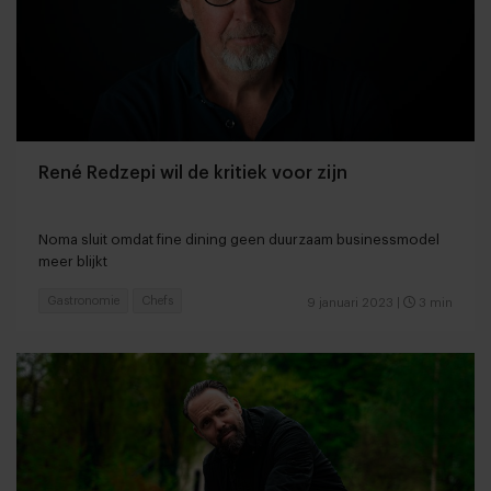
René Redzepi wil de kritiek voor zijn
Noma sluit omdat fine dining geen duurzaam businessmodel
meer blijkt
Gastronomie
Chefs
9 januari 2023
|
3 min