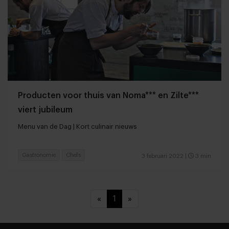
Producten voor thuis van Noma*** en Zilte***
viert jubileum
Menu van de Dag | Kort culinair nieuws
Gastronomie
Chefs
3 februari 2022
|
3 min
«
1
»