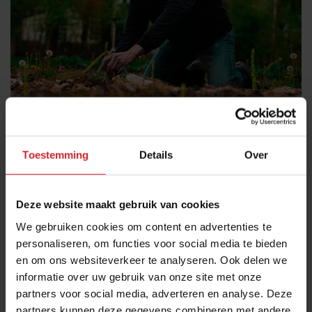
De Nieuwe Winkel** beste groenterestaurant
ter wereld
Toestemming
Details
Over
Menu van de dag | Kort culinair nieuws
Gastronomie
Chefs
10 november 2022
|
4 min
Deze website maakt gebruik van cookies
We gebruiken cookies om content en advertenties te
personaliseren, om functies voor social media te bieden
en om ons websiteverkeer te analyseren. Ook delen we
informatie over uw gebruik van onze site met onze
partners voor social media, adverteren en analyse. Deze
partners kunnen deze gegevens combineren met andere