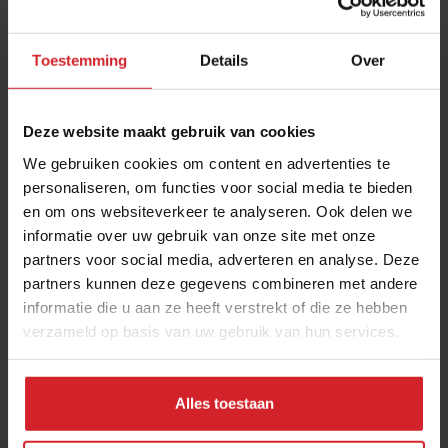
Toestemming
Details
Over
Deze website maakt gebruik van cookies
We gebruiken cookies om content en advertenties te
personaliseren, om functies voor social media te bieden
en om ons websiteverkeer te analyseren. Ook delen we
Dit bedrijf wil het monopolie van
informatie over uw gebruik van onze site met onze
partners voor social media, adverteren en analyse. Deze
bezorgplatforms doorbreken
partners kunnen deze gegevens combineren met andere
Sitedish geeft bezorg- en afhaalrestaurants stukje macht
informatie die u aan ze heeft verstrekt of die ze hebben
terug
verzameld op basis van uw gebruik van hun services.
Foodservice
Delivery
6 december 2022
|
3 min
Alles toestaan