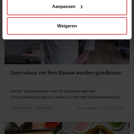
Aanpassen
Weigeren
Gastrobars van Ron Blaauw worden goedkoper
Verder zakennieuws over FD Gazellen winnaar
Chocoladebezorgd én Unilever komt met gefermenteerd ijs
Restaurants
Concepten
29 november 2022
|
4 min