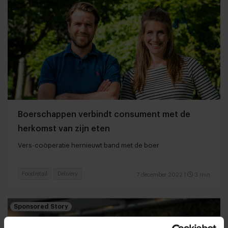
Boerschappen verbindt consument met de
herkomst van zijn eten
Vers-coöperatie hernieuwt band met de boer
Foodretail
Delivery
7 december 2022
|
3 min
Sponsored Story