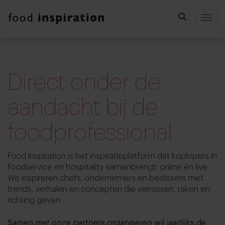
Togg
Direct onder de
aandacht bij de
foodprofessional
Food Inspiration is het inspiratieplatform dat koplopers in
foodservice en hospitality samenbrengt: online én live.
We inspireren chefs, ondernemers en beslissers met
trends, verhalen en concepten die verrassen, raken en
richting geven.
Samen met onze partners organiseren wij jaarlijks de