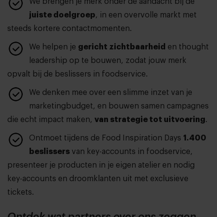
We brengen je merk onder de aandacht bij de
juiste doelgroep
, in een overvolle markt met
steeds kortere contactmomenten.
We helpen je
gericht zichtbaarheid
en thought
leadership op te bouwen, zodat jouw merk
opvalt bij de beslissers in foodservice.
We denken mee over een slimme inzet van je
marketingbudget, en bouwen samen campagnes
die echt impact maken,
van strategie tot uitvoering
.
Ontmoet tijdens de Food Inspiration Days
1.400
beslissers
van key-accounts in foodservice,
presenteer je producten in je eigen atelier en nodig
key-accounts en droomklanten uit met exclusieve
tickets.
Ontdek wat partners over ons zeggen