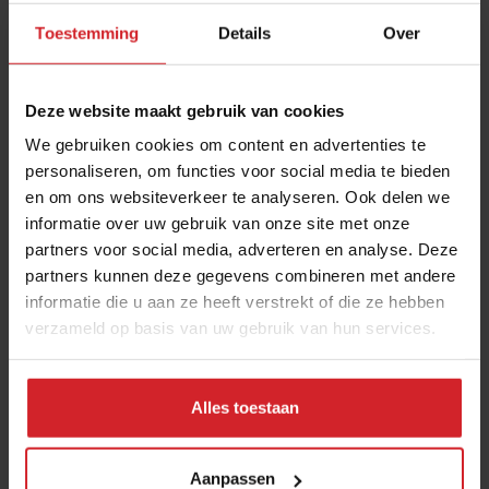
Benieuwd waar we elkaar kunnen
Toestemming
Details
Over
versterken?
Vraag hieronder meer informatie aan over een
Deze website maakt gebruik van cookies
partnership
We gebruiken cookies om content en advertenties te
personaliseren, om functies voor social media te bieden
en om ons websiteverkeer te analyseren. Ook delen we
Voornaam
informatie over uw gebruik van onze site met onze
partners voor social media, adverteren en analyse. Deze
partners kunnen deze gegevens combineren met andere
Bedrijfsnaam
informatie die u aan ze heeft verstrekt of die ze hebben
verzameld op basis van uw gebruik van hun services.
E-mail adres
Alles toestaan
Telefoonnummer
Aanpassen