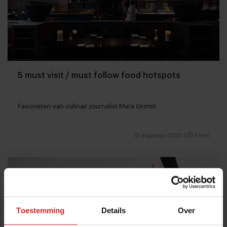
5 must visit / must follow food hotspots
Favorieten van culinair journalist Mara Grimm
19 augustus 2020
|
4 min
Toestemming
Details
Over