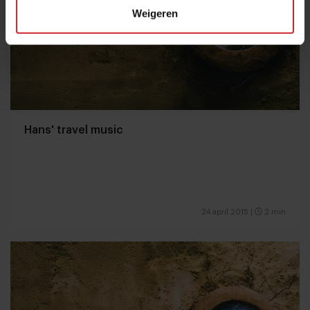
Weigeren
Hans' travel music
24 april 2015
|
2 min