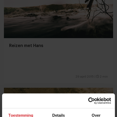
Reizen met Hans
29 april 2015
|
2 min
Toestemming
Details
Over