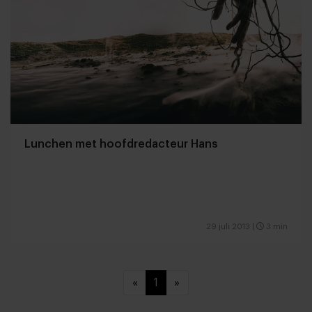
Lunchen met hoofdredacteur Hans
29 juli 2013
|
3 min
«
1
»