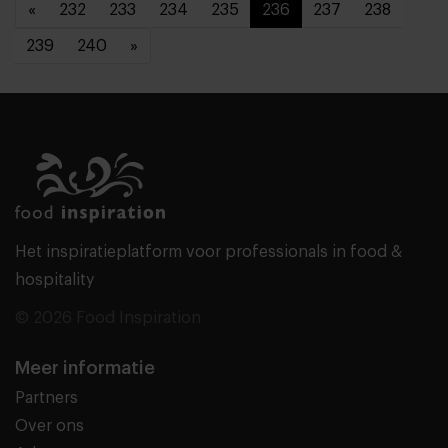
«
232
233
234
235
236
237
238
239
240
»
Het inspiratieplatform voor professionals in food &
hospitality
© 2026 Food Inspiration
Meer informatie
Partners
Over ons