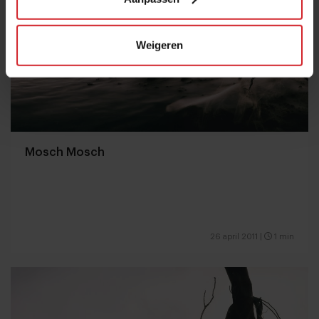
Weigeren
Mosch Mosch
26 april 2011
|
1 min