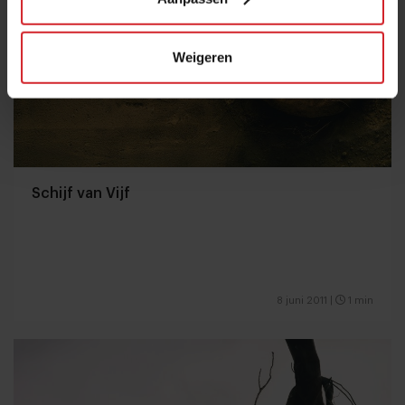
Weigeren
Schijf van Vijf
8 juni 2011
|
1 min