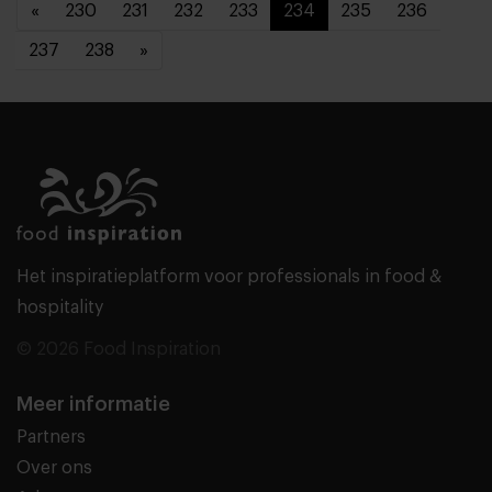
«
230
231
232
233
234
235
236
237
238
»
Het inspiratieplatform voor professionals in food &
hospitality
© 2026 Food Inspiration
Meer informatie
Partners
Over ons