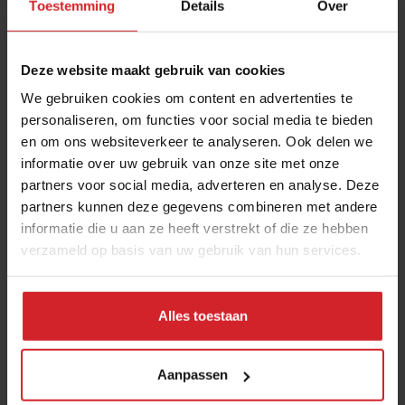
Toestemming
Details
Over
21:00
MAGAZINE
Deze website maakt gebruik van cookies
We gebruiken cookies om content en advertenties te
personaliseren, om functies voor social media te bieden
en om ons websiteverkeer te analyseren. Ook delen we
informatie over uw gebruik van onze site met onze
partners voor social media, adverteren en analyse. Deze
partners kunnen deze gegevens combineren met andere
informatie die u aan ze heeft verstrekt of die ze hebben
verzameld op basis van uw gebruik van hun services.
Nieuw digitaal magazine: Coronaproof horeca
Hoe bereiden bedrijven zich voor
Alles toestaan
op de gedeeltelijke heropening?
Aanpassen