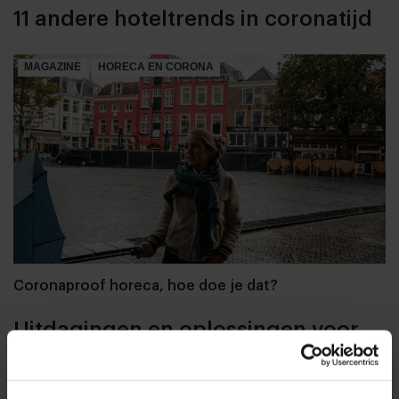
11 andere hoteltrends in coronatijd
MAGAZINE
HORECA EN CORONA
Coronaproof horeca, hoe doe je dat?
Uitdagingen en oplossingen voor
de heropening per 1 juni