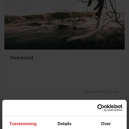
Oversized
10 april 2015
|
2 min
Toestemming
Details
Over