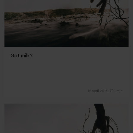
Got milk?
12 april 2015
|
1 min