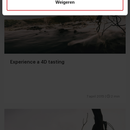
Weigeren
Experience a 4D tasting
7 april 2015
|
2 min