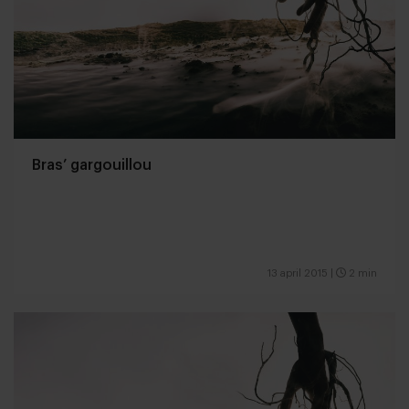
Bras’ gargouillou
13 april 2015
|
2 min