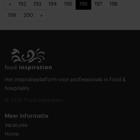
«
192
193
194
195
196
197
198
199
200
»
Het inspiratieplatform voor professionals in food &
hospitality
© 2026 Food Inspiration
Meer informatie
Vacatures
Home