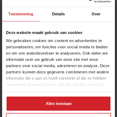
Toestemming
Details
Over
Deze website maakt gebruik van cookies
We gebruiken cookies om content en advertenties te
personaliseren, om functies voor social media te bieden
en om ons websiteverkeer te analyseren. Ook delen we
De soundtrack van Sibrecht Benning
informatie over uw gebruik van onze site met onze
partners voor social media, adverteren en analyse. Deze
Chefs delen de nummers waarop zij de sterren van de hemel
partners kunnen deze gegevens combineren met andere
koken
informatie die u aan ze heeft verstrekt of die ze hebben
verzameld op basis van uw gebruik van hun services.
26 juni 2021
|
3 min
Alles toestaan