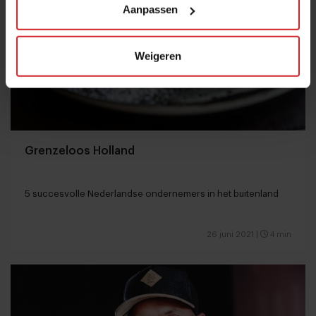
Aanpassen
Weigeren
Grenzeloos Holland
5 succesvolle Nederlandse ondernemers in het buitenland
26 juni 2021
|
4 min