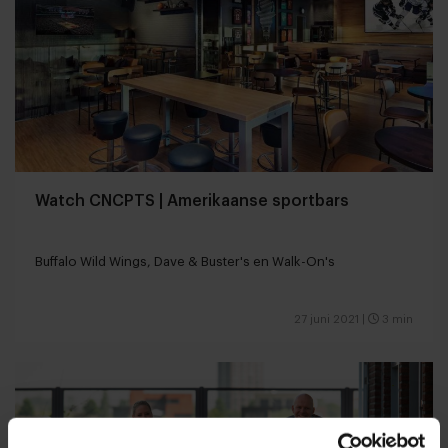
Watch CNCPTS | Amerikaanse sportbars
Buffalo Wild Wings, Dave & Buster's en Walk-On's
27 juni 2021
|
3 min