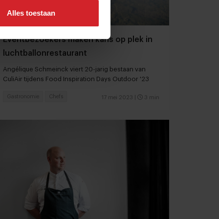
Alles toestaan
Eventbezoekers maken kans op plek in
luchtballonrestaurant
Angélique Schmeinck viert 20-jarig bestaan van
CuliAir tijdens Food Inspiration Days Outdoor '23
Gastronomie
Chefs
17 mei 2023
|
3 min