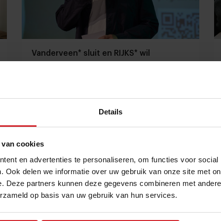
Vanderveen* sluit en RIJKS* wil
duurzame gastronomie meetbaar maken
Menu van de dag | Kort culinair nieuws
Details
Gastronomie
Chefs
18 mei 2023
|
3 min
 van cookies
ent en advertenties te personaliseren, om functies voor social
. Ook delen we informatie over uw gebruik van onze site met on
e. Deze partners kunnen deze gegevens combineren met andere i
erzameld op basis van uw gebruik van hun services.