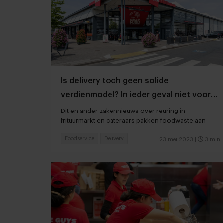
Is delivery toch geen solide
verdienmodel? In ieder geval niet voor
DekaMarkt
Dit en ander zakennieuws over reuring in
frituurmarkt en cateraars pakken foodwaste aan
Foodservice
Delivery
23 mei 2023
|
3 min