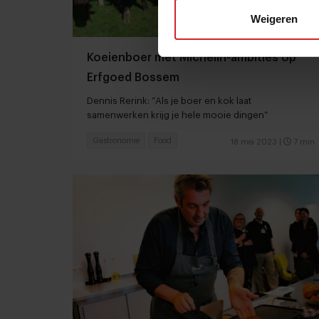
Weigeren
Koeienboer met Michelin-ambities op
Erfgoed Bossem
Dennis Rerink: “Als je boer en kok laat
samenwerken krijg je hele mooie dingen”
Gastronomie
Food
18 mei 2023
|
7 min