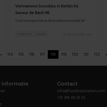
Vietnamese broodjes in Berlijn bij
Saveur de Bánh Mì
Cool concept | Ken je dit foodservice bedrijf al?
Foodservice
Citytrip
15 mei 2023
|
3 min
«
114
115
116
117
118
119
120
121
122
 informatie
Contact
res
info@foodinspiration.com
+31 318 49 31 32
t