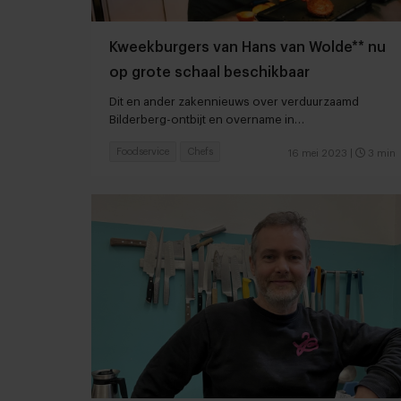
Kweekburgers van Hans van Wolde** nu
op grote schaal beschikbaar
Dit en ander zakennieuws over verduurzaamd
Bilderberg-ontbijt en overname in
onderwijscatering
Foodservice
Chefs
16 mei 2023
|
3 min