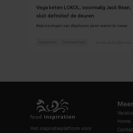
Vega keten LOKOL, voormalig Jack Bean,
sluit definitief de deuren
Beproevingen van afgelopen jaren waren te zwaar
Restaurants
Duurzaamheid
15 mei 2023
|
4 min
Meer
Vacatu
Home
Het inspiratieplatform voor
Contac