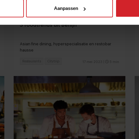
Aanpassen
3 foodtrends uit Berlijn
Asian fine dining, hyperspecialisatie en restobar
hausse
Restaurants
Citytrip
17 mei 2023
|
5 min