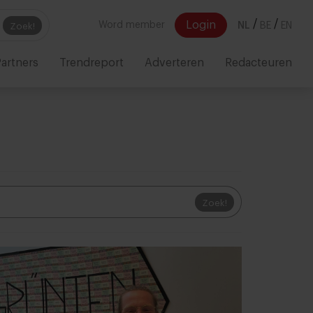
/
/
Login
Word member
NL
BE
EN
Zoek!
artners
Trendreport
Adverteren
Redacteuren
Zoek!