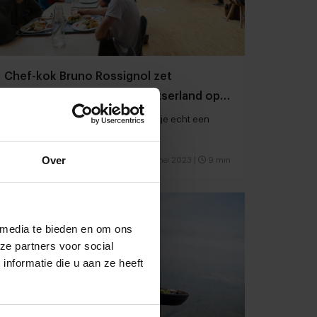
Chef-kok Bruno Rossignol zet
universiteitscatering in Zwitserland op
zijn kop
“Met 5.000 maaltijden per dag maak je echt een
verschil”
Over
Catering
Food
18 mei 2023
|
9 min
 media te bieden en om ons
ze partners voor social
nformatie die u aan ze heeft