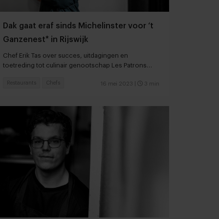
Dak gaat eraf sinds Michelinster voor ‘t
Ganzenest* in Rijswijk
Chef Erik Tas over succes, uitdagingen en
toetreding tot culinair genootschap Les Patrons
Cuisiniers
Restaurants
Chefs
16 mei 2023
|
3 min