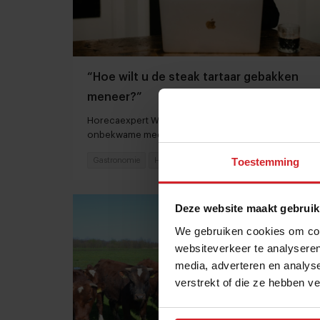
“Hoe wilt u de steak tartaar gebakken
meneer?”
Horecaexpert Wouter Verkerk over onbewust
onbekwame medewerkers en managers
Toestemming
Gastronomie
Hospitality
19 mei 2023
|
3 min
Deze website maakt gebruik
We gebruiken cookies om cont
websiteverkeer te analyseren
media, adverteren en analys
verstrekt of die ze hebben v