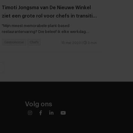
Timoti Jongsma van De Nieuwe Winkel
ziet een grote rol voor chefs in transitie
van dierlijk naar plantaardig
"Mijn meest memorabele plant-based
restaurantervaring? Die beleef ik elke werkdag
opnieuw"
Gastronomie
Chefs
15 mei 2023
|
3 min
»
Volg ons