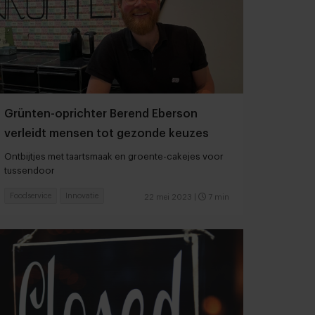
Grünten-oprichter Berend Eberson
verleidt mensen tot gezonde keuzes
Ontbijtjes met taartsmaak en groente-cakejes voor
tussendoor
Foodservice
Innovatie
22 mei 2023
|
7 min