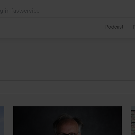
 in foodservice
Podcast
P