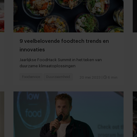
9 veelbelovende foodtech trends en
innovaties
Jaarlijkse FoodHack Summit in het teken van
duurzame klimaatoplossingen
Foodservice
Duurzaamheid
20 mei 2023
|
6 min