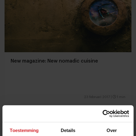
New magazine: New nomadic cuisine
23 februari 2017
|
1 min
Toestemming
Details
Over