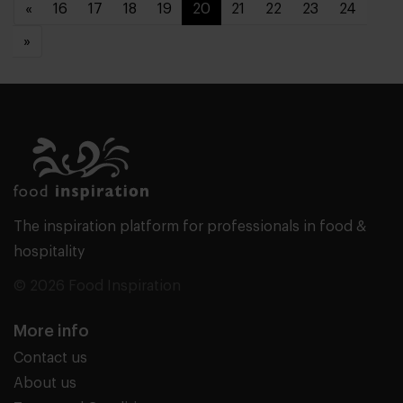
«
16
17
18
19
20
21
22
23
24
»
The inspiration platform for professionals in food &
hospitality
© 2026 Food Inspiration
More info
Contact us
About us