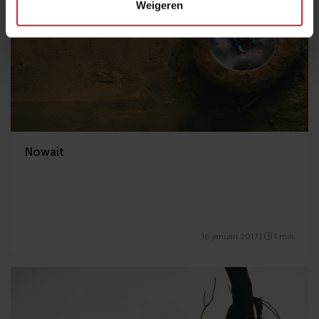
Weigeren
Nowait
16 januari 2017
|
1 min