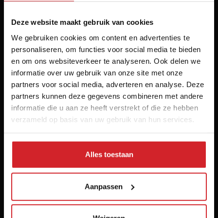
Deze website maakt gebruik van cookies
We gebruiken cookies om content en advertenties te
Het inspiratieplatform voor professionals in food &
personaliseren, om functies voor social media te bieden
en om ons websiteverkeer te analyseren. Ook delen we
hospitality
informatie over uw gebruik van onze site met onze
© 2026 Food Inspiration
partners voor social media, adverteren en analyse. Deze
partners kunnen deze gegevens combineren met andere
Meer informatie
informatie die u aan ze heeft verstrekt of die ze hebben
Vacatures
verzameld op basis van uw gebruik van hun services.
Home
Contact
Alles toestaan
Nieuwsbrief
Over ons
Aanpassen
Voorwaarden
Disclaimer
Privacy policy