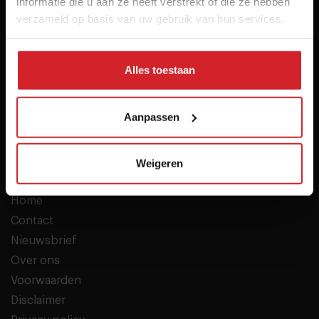
informatie die u aan ze heeft verstrekt of die ze hebben
verzameld op basis van uw gebruik van hun services.
Alles toestaan
Het inspiratieplatform voor professionals in food &
hospitality
Aanpassen
© 2026 Food Inspiration
Meer informatie
Weigeren
Vacatures
Home
Contact
Nieuwsbrief
Over ons
Voorwaarden
Disclaimer