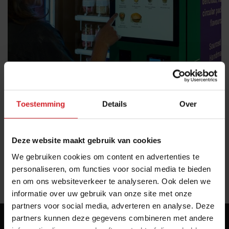
7 nieuwe foodautomaten die de aandacht
trekken
Toestemming
Details
Over
Onigiri, brood, tosti's, worstenbroodjes, maaltijden en ijs uit
de muur
Foodservice
Innovatie
27 mei 2026
|
3 min
Deze website maakt gebruik van cookies
We gebruiken cookies om content en advertenties te
personaliseren, om functies voor social media te bieden
«
1
»
en om ons websiteverkeer te analyseren. Ook delen we
informatie over uw gebruik van onze site met onze
partners voor social media, adverteren en analyse. Deze
partners kunnen deze gegevens combineren met andere