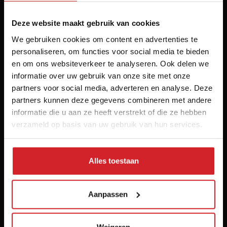
Deze website maakt gebruik van cookies
We gebruiken cookies om content en advertenties te
Het inspiratieplatform voor professionals in food &
personaliseren, om functies voor social media te bieden
en om ons websiteverkeer te analyseren. Ook delen we
hospitality
informatie over uw gebruik van onze site met onze
© 2026 Food Inspiration
partners voor social media, adverteren en analyse. Deze
partners kunnen deze gegevens combineren met andere
Meer informatie
informatie die u aan ze heeft verstrekt of die ze hebben
Vacatures
verzameld op basis van uw gebruik van hun services.
Home
Contact
Alles toestaan
Nieuwsbrief
Over ons
Aanpassen
Voorwaarden
Disclaimer
Privacy policy