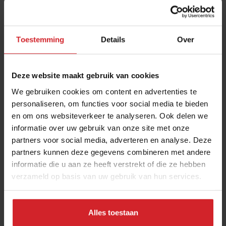
Toestemming
Details
Over
Deze website maakt gebruik van cookies
We gebruiken cookies om content en advertenties te
personaliseren, om functies voor social media te bieden
en om ons websiteverkeer te analyseren. Ook delen we
Skina in Amsterdam: van Instagrammable
informatie over uw gebruik van onze site met onze
matcha’s tot specialty coffee
partners voor social media, adverteren en analyse. Deze
Cool concept | Ken jij dit foodservicebedrijf al?
partners kunnen deze gegevens combineren met andere
informatie die u aan ze heeft verstrekt of die ze hebben
verzameld op basis van uw gebruik van hun services.
Café's & Bars
Drinks
2 juni 2025
|
2 min
Alles toestaan