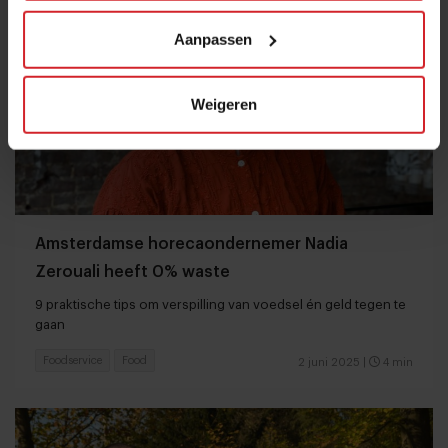
Aanpassen
Weigeren
Amsterdamse horecaondernemer Nadia
Zerouali heeft 0% waste
9 praktische tips om verspilling van voedsel én geld tegen te
gaan
Foodservice
Food
2 juni 2025
|
4 min