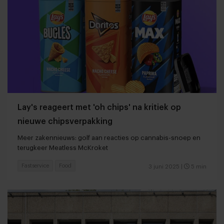
Lay's reageert met 'oh chips' na kritiek op
nieuwe chipsverpakking
Meer zakennieuws: golf aan reacties op cannabis-snoep en
terugkeer Meatless McKroket
Fastservice
Food
3 juni 2025
|
5 min