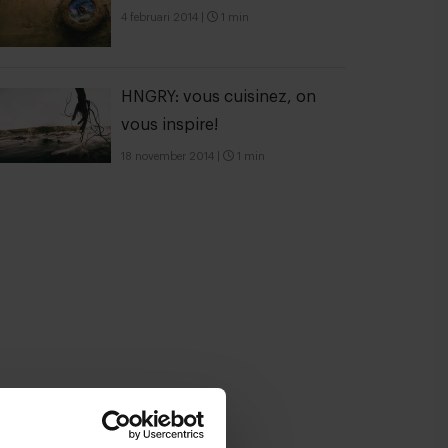
4 februari 2014
|
1 min
HNGRY: vous cuisinez, on
vous inspire!
18 november 2014
|
1 min