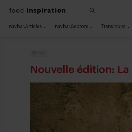
navbar.Articles
navbar.Sectors
Transitions
1 min
Nouvelle édition: L