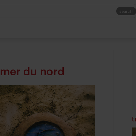
search!
a mer du nord
t