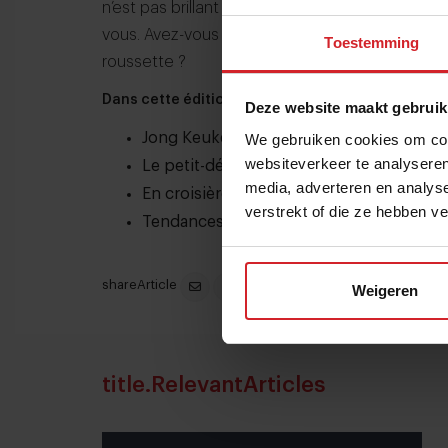
n’est pas brillant pour certains poissons, mais
vous. Avez-vous déjà pensé, par exemple, à pré
Toestemming
roussette ?
Dans cette édition:
Deze website maakt gebruik
Jong Keukengeweld: dans les coulisses d
We gebruiken cookies om cont
websiteverkeer te analyseren
Le petit-déjeuner de sushi au marché d
media, adverteren en analys
En croisière sur la mer du nord: des con
verstrekt of die ze hebben v
Tendances de la mer: L’Asie, la fermenta
shareArticle
Weigeren
title.RelevantArticles