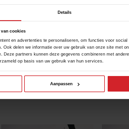
 heureusement l’espoir est aussi au rendez-
parer un délicieux plat à base de
Details
 van cookies
e la criée
ent en advertenties te personaliseren, om functies voor social
. Ook delen we informatie over uw gebruik van onze site met on
e poissons Tokyo
e. Deze partners kunnen deze gegevens combineren met andere i
cepts inspirants
erzameld op basis van uw gebruik van hun services.
tion & les conserves
Aanpassen