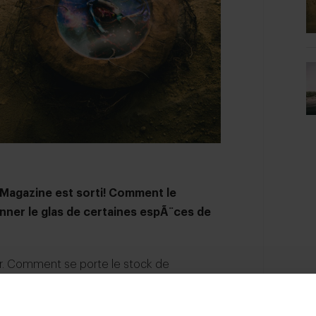
n Magazine est sorti! Comment le
sonner le glas de certaines espÃ¨ces de
er. Comment se porte le stock de
mer de façon responsable ? Ou la pêche
ces de poissons. Il est vrai que l’avenir