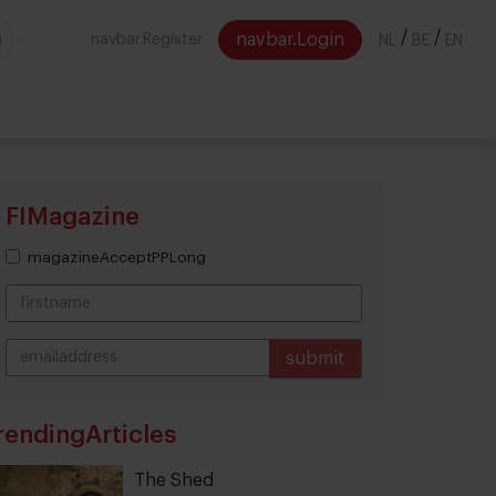
/
/
navbar.Login
navbar.Register
NL
BE
EN
FIMagazine
magazineAcceptPPLong
submit
THANKS
rendingArticles
The Shed