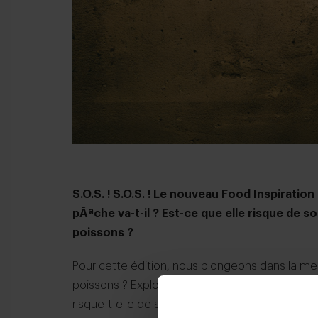
S.O.S. ! S.O.S. ! Le nouveau Food Inspiratio
pÃªche va-t-il ? Est-ce que elle risque de 
poissons ?
Pour cette édition, nous plongeons dans la m
poissons ? Exploitons-nous la richesse de la 
risque-t-elle de sonner le glas de certaines espè