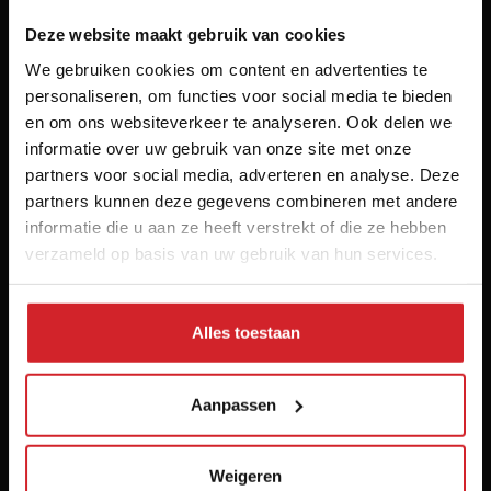
Deze website maakt gebruik van cookies
We gebruiken cookies om content en advertenties te
personaliseren, om functies voor social media te bieden
Het inspiratieplatform voor professionals in food &
en om ons websiteverkeer te analyseren. Ook delen we
hospitality
informatie over uw gebruik van onze site met onze
partners voor social media, adverteren en analyse. Deze
© 2026 Food Inspiration
partners kunnen deze gegevens combineren met andere
informatie die u aan ze heeft verstrekt of die ze hebben
Meer informatie
verzameld op basis van uw gebruik van hun services.
Partners
Over ons
Adverteren
Alles toestaan
Contact
Voorwaarden
Aanpassen
Disclaimer
Privacy policy
Weigeren