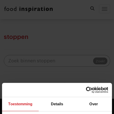
Togg
stoppen
Zoek!
«
»
Toestemming
Details
Over