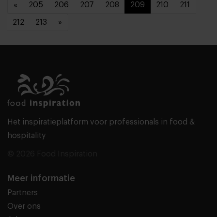
«
205
206
207
208
209
210
211
212
213
»
Het inspiratieplatform voor professionals in food &
hospitality
© 2026 Food Inspiration
Meer informatie
Partners
Over ons