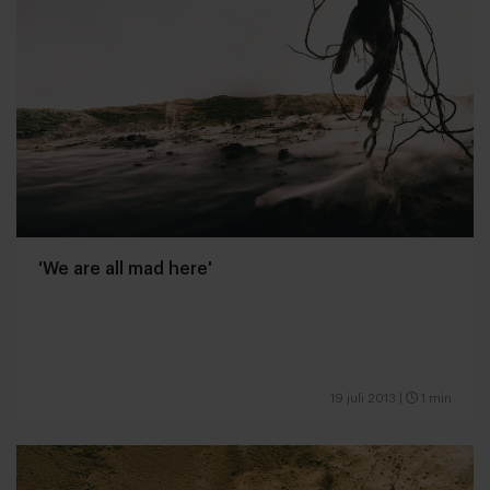
'We are all mad here'
19 juli 2013
|
1 min