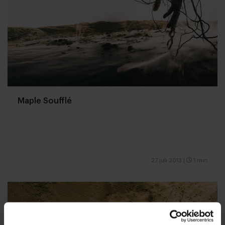
Maple Soufflé
27 juli 2013
|
1 min