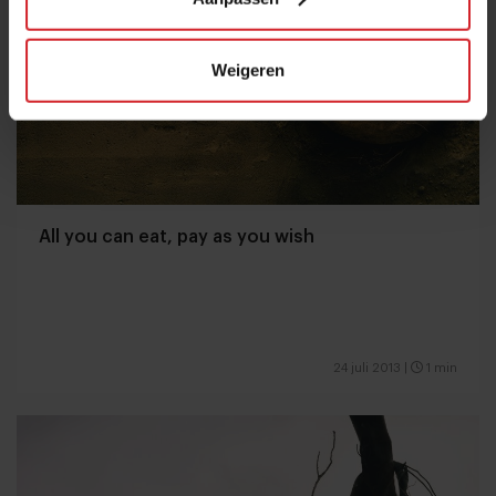
Weigeren
All you can eat, pay as you wish
24 juli 2013
|
1 min