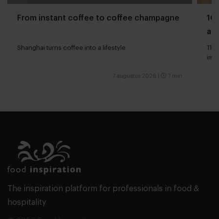
From instant coffee to coffee champagne
10 
and
Shanghai turns coffee into a lifestyle
The 
impa
7 augustus 2026
|
7 min
The inspiration platform for professionals in food &
hospitality