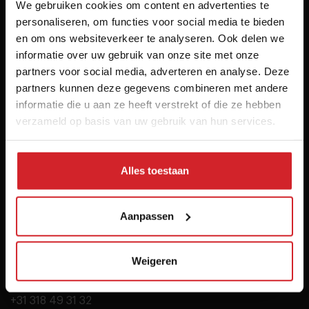
We gebruiken cookies om content en advertenties te
personaliseren, om functies voor social media te bieden
en om ons websiteverkeer te analyseren. Ook delen we
informatie over uw gebruik van onze site met onze
The inspiration platform for professionals in food &
partners voor social media, adverteren en analyse. Deze
hospitality
partners kunnen deze gegevens combineren met andere
informatie die u aan ze heeft verstrekt of die ze hebben
© 2026 Food Inspiration
verzameld op basis van uw gebruik van hun services.
More info
Contact us
Alles toestaan
About us
Terms and Conditions
Aanpassen
Disclaimer
Contact
Weigeren
info@foodinspiration.com
+31 318 49 31 32