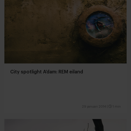
City spotlight A’dam: REM eiland
29 januari 2014
|
1 min