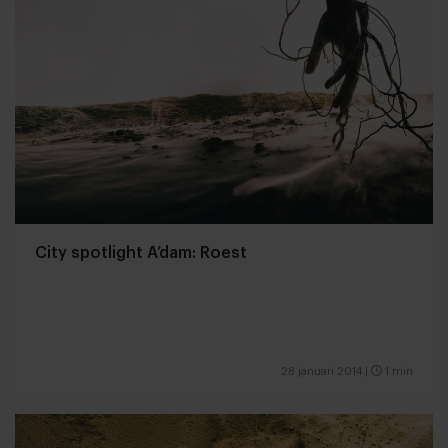
City spotlight A’dam: Roest
28 januari 2014
|
1 min