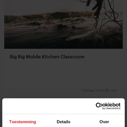
Big Rig Mobile Kitchen Classroom
7 februari 2014
|
1 min
Toestemming
Details
Over