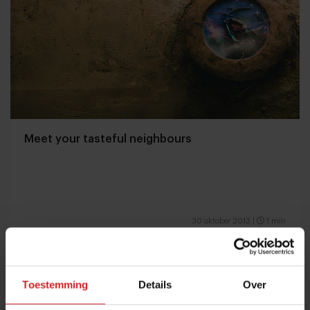
Meet your tasteful neighbours
30 oktober 2013
|
1 min
Toestemming
Details
Over