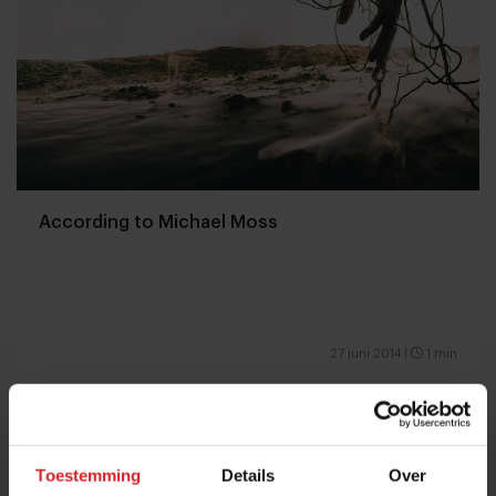
According to Michael Moss
27 juni 2014
|
1 min
Toestemming
Details
Over