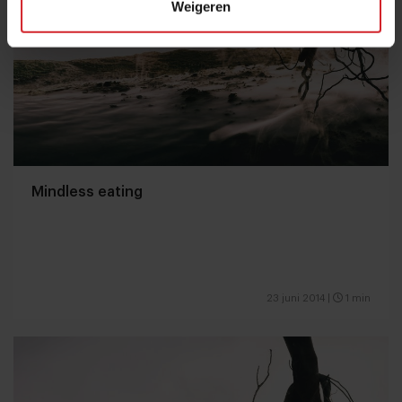
Weigeren
Mindless eating
23 juni 2014
|
1 min