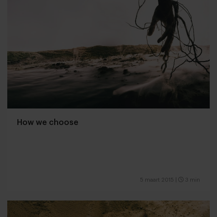
How we choose
5 maart 2015
|
3 min