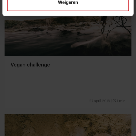
Weigeren
Vegan challenge
27 april 2015
|
1 min