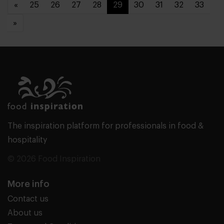
«
25
26
27
28
29
30
31
32
33
»
The inspiration platform for professionals in food &
hospitality
© 2026 Food Inspiration
More info
Contact us
About us