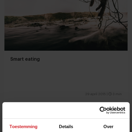
Smart eating
29 april 2015
|
3 min
Toestemming
Details
Over