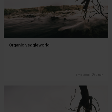
Organic veggieworld
1 mei 2015
|
2 min