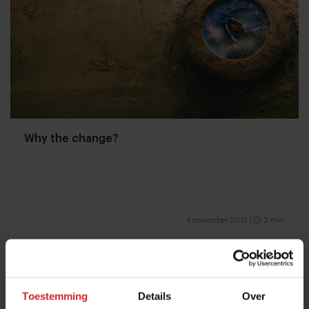
Why the change?
4 november 2015
|
2 min
Toestemming
Details
Over