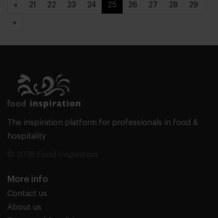
«
21
22
23
24
25
26
27
28
29
»
The inspiration platform for professionals in food &
hospitality
© 2026 Food Inspiration
More info
Contact us
About us