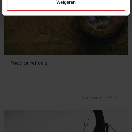
Weigeren
Food on wheels
31 oktober 2015
|
2 min