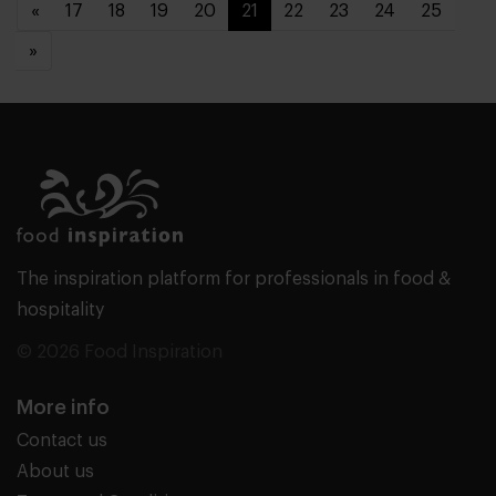
«
17
18
19
20
21
22
23
24
25
»
The inspiration platform for professionals in food &
hospitality
© 2026 Food Inspiration
More info
Contact us
About us