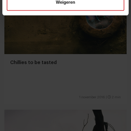
Weigeren
Chillies to be tasted
1 november 2016
|
2 min