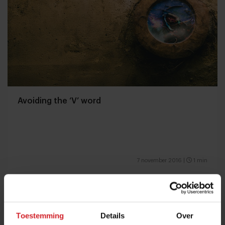
Avoiding the ‘V’ word
7 november 2016
|
1 min
Toestemming
Details
Over