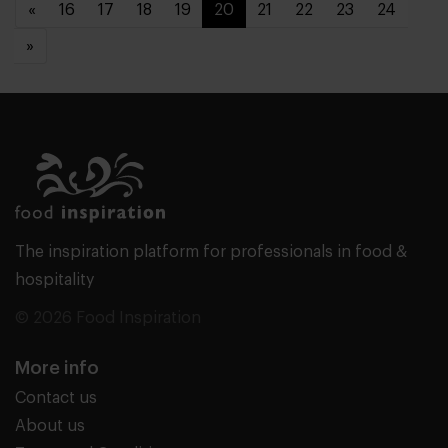
«
16
17
18
19
20
21
22
23
24
»
The inspiration platform for professionals in food &
hospitality
© 2026 Food Inspiration
More info
Contact us
About us