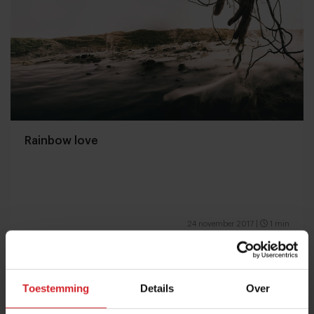
Rainbow love
24 november 2017
|
1 min
Toestemming
Details
Over