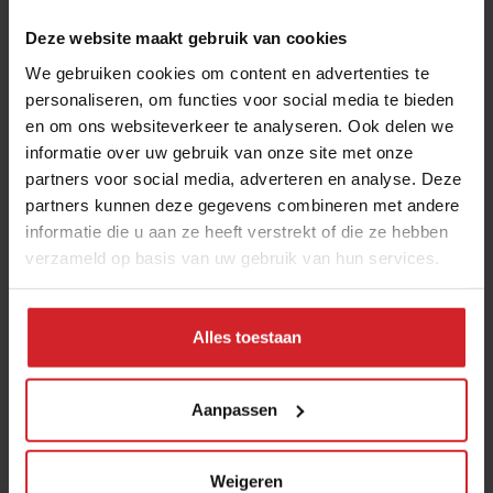
Deze website maakt gebruik van cookies
We gebruiken cookies om content en advertenties te
personaliseren, om functies voor social media te bieden
en om ons websiteverkeer te analyseren. Ook delen we
informatie over uw gebruik van onze site met onze
partners voor social media, adverteren en analyse. Deze
partners kunnen deze gegevens combineren met andere
Tasty taco’s
informatie die u aan ze heeft verstrekt of die ze hebben
verzameld op basis van uw gebruik van hun services.
'Boogie til you can’t boogie no more.'
Alles toestaan
28 december 2017
|
1 min
Aanpassen
Weigeren