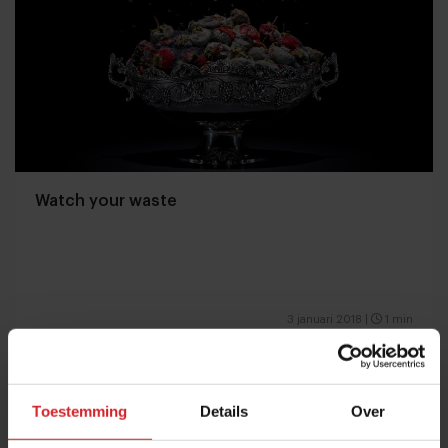
Watch your waste
3 januari 2018
|
1 min
Toestemming
Details
Over