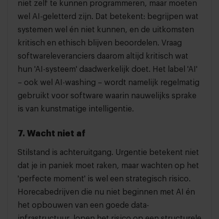
niet zelf te kunnen programmeren, maar moeten
wel AI-geletterd zijn. Dat betekent: begrijpen wat
systemen wel én niet kunnen, en de uitkomsten
kritisch en ethisch blijven beoordelen. Vraag
softwareleveranciers daarom altijd kritisch wat
hun 'AI-systeem' daadwerkelijk doet. Het label 'AI'
– ook wel AI-washing – wordt namelijk regelmatig
gebruikt voor software waarin nauwelijks sprake
is van kunstmatige intelligentie.
7. Wacht niet af
Stilstand is achteruitgang. Urgentie betekent niet
dat je in paniek moet raken, maar wachten op het
'perfecte moment' is wel een strategisch risico.
Horecabedrijven die nu niet beginnen met AI én
het opbouwen van een goede data-
infrastructuur, lopen het risico op een structurele