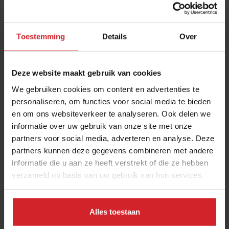
Kijkend naar de nabije toekomst verwachten de
onderzoekers de volgende ontwikkelingen:
Toestemming
Details
Over
Voorspellende waarde (forecasting):
AI
verschuift steeds meer van het analyseren van
wat er gisteren is gebeurd naar het voorspellen
Deze website maakt gebruik van cookies
van wat er morgen gaat gebeuren. Systemen
We gebruiken cookies om content en advertenties te
stemmen personeelsplanning en inkoop steeds
personaliseren, om functies voor social media te bieden
nauwkeuriger af op de verwachte drukte,
en om ons websiteverkeer te analyseren. Ook delen we
informatie over uw gebruik van onze site met onze
bijvoorbeeld op basis van weersvoorspellingen
partners voor social media, adverteren en analyse. Deze
en historische data, waardoor overproductie kan
partners kunnen deze gegevens combineren met andere
worden voorkomen.
informatie die u aan ze heeft verstrekt of die ze hebben
De opkomst van AI-Agents:
Er ontstaan
verzameld op basis van uw gebruik van hun services.
systemen die niet alleen adviseren, maar ook
zelfstandig processen uitvoeren, zoals
Alles toestaan
reserveringen verwerken, bestellingen plaatsen
en roosters bijwerken.