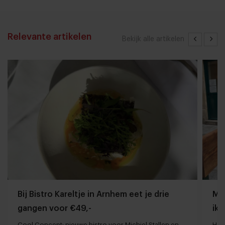
Relevante artikelen
Bekijk alle artikelen
Bij Bistro Kareltje in Arnhem eet je drie
Mij
gangen voor €49,-
ik 
Cool Concept: nieuwe bistro voor Michiel Stallen en
Hoe