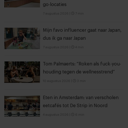
go-locaties
7 augustus 2026
|
7 min
Mijn favo influencer gaat naar Japan,
dus ik ga naar Japan
7 augustus 2026
|
4 min
Tom Palmaerts: “Roken als fuck-you-
houding tegen de wellnesstrend”
10 augustus 2026
|
3 min
Eten in Amsterdam: van verscholen
eetcafés tot De Strip in Noord
4 augustus 2026
|
6 min