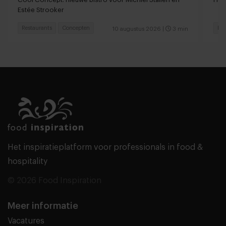
Estée Strooker
Restaurants
Concepten
Res
10 augustus 2026
|
3 min
Het inspiratieplatform voor professionals in food &
hospitality
© 2026 Food Inspiration
Meer informatie
Vacatures