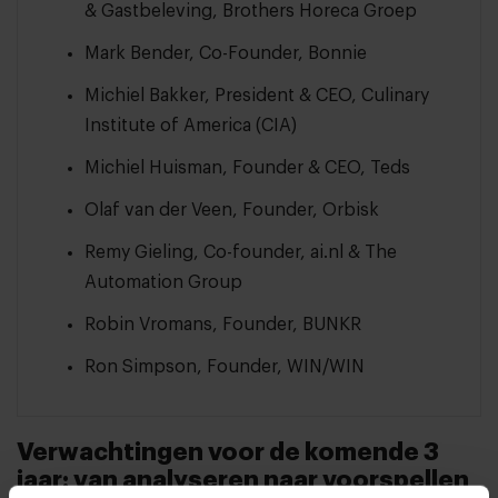
& Gastbeleving, Brothers Horeca Groep
Mark Bender, Co-Founder, Bonnie
Michiel Bakker, President & CEO, Culinary
Institute of America (CIA)
Michiel Huisman, Founder & CEO, Teds
Olaf van der Veen, Founder, Orbisk
Remy Gieling, Co-founder, ai.nl & The
Automation Group
Robin Vromans, Founder, BUNKR
Ron Simpson, Founder, WIN/WIN
Verwachtingen voor de komende 3
jaar: van analyseren naar voorspellen