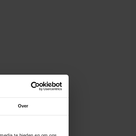
Over
 media te bieden en om ons