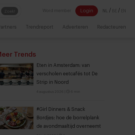
/
/
Login
Word member
NL
BE
EN
Zoek!
artners
Trendreport
Adverteren
Redacteuren
eer Trends
Eten in Amsterdam: van
verscholen eetcafés tot De
Strip in Noord
4 augustus 2026
|
6 min
#Girl Dinners & Snack
Bordjes: hoe de borrelplank
de avondmaaltijd overneemt