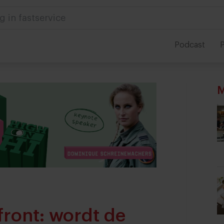
g in fastservice
Podcast
P
M
ront: wordt de