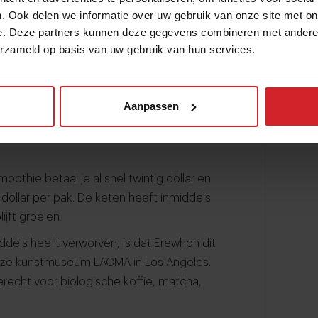
. Ook delen we informatie over uw gebruik van onze site met on
e. Deze partners kunnen deze gegevens combineren met andere i
e New York Times publiceert jaarlijks de
erzameld op basis van uw gebruik van hun services.
n 2025 stonden niet alleen celebrities, maar
ion Smoothie’
van Erewhon: een range
g met beroemdheden als Hailey Bieber en
Aanpassen
 zien dat stijl tegenwoordig niet alleen
ar ook via lifestyleproducten en
oothie betaal je al snel twintig dollar en
dollar per pak. De keten heeft inmiddels
ijft groeien.
ddels heeft verworven, is dat Erewhon dit
gieuze kunstmuseum LACMA in Los Angeles.
echt voor biologische koffie, matcha,