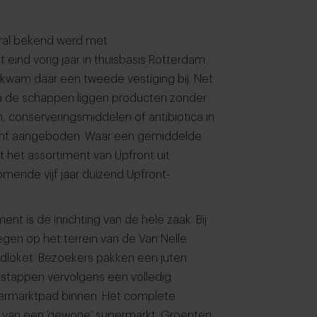
ooral bekend werd met
eind vorig jaar in thuisbasis Rotterdam
 kwam daar een tweede vestiging bij. Net
e. In de schappen liggen producten zonder
, conserveringsmiddelen of antibiotica in
ariant aangeboden. Waar een gemiddelde
 het assortiment van Upfront uit
mende vijf jaar duizend Upfront-
nt is de inrichting van de hele zaak. Bij
gen op het terrein van de Van Nelle
oodloket. Bezoekers pakken een juten
stappen vervolgens een volledig
upermarktpad binnen. Het complete
j van een ‘gewone’ supermarkt. Groenten