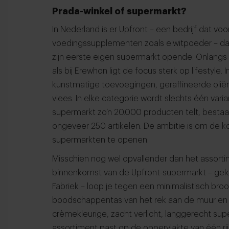
Prada-winkel of supermarkt?
In Nederland is er Upfront – een bedrijf dat v
voedingssupplementen zoals eiwitpoeder – dat 
zijn eerste eigen supermarkt opende. Onlangs
als bij Erewhon ligt de focus sterk op lifestyl
kunstmatige toevoegingen, geraffineerde oliën
vlees. In elke categorie wordt slechts één v
supermarkt zo’n 20.000 producten telt, bestaat
ongeveer 250 artikelen. De ambitie is om de ko
supermarkten te openen.
Misschien nog wel opvallender dan het assortime
binnenkomst van de Upfront-supermarkt – gele
Fabriek – loop je tegen een minimalistisch br
boodschappentas van het rek aan de muur en 
crèmekleurige, zacht verlicht, langgerecht s
assortiment past op de oppervlakte van één ri