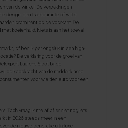
den van de winkel. De verpakkingen
che design: een transparante of witte
aarden prominent op de voorkant. De
met koeienhuid. Niets is aan het toeval
markt, of ben ik per ongeluk in een high-
ocatie? De verklaring voor de groei van
elexpert Laurens Sloot bij de
wijl de koopkracht van de middenklasse
ep consumenten voor wie tien euro voor een
rs. Toch vraag ik me af of er niet nog iets
arkt in 2026 steeds meer in een
over de nieuwe generatie ultraluxe