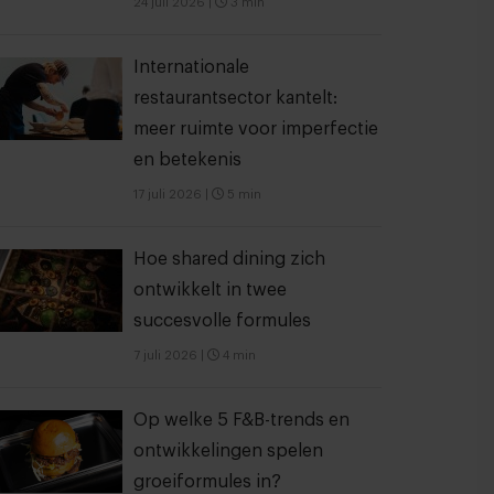
24 juli 2026
|
3 min
Internationale
restaurantsector kantelt:
meer ruimte voor imperfectie
en betekenis
17 juli 2026
|
5 min
Hoe shared dining zich
ontwikkelt in twee
succesvolle formules
7 juli 2026
|
4 min
Op welke 5 F&B-trends en
ontwikkelingen spelen
groeiformules in?