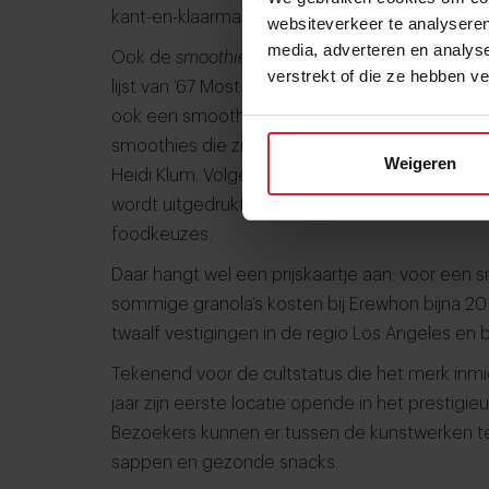
kant-en-klaarmaaltijden.
websiteverkeer te analyseren
media, adverteren en analys
Ook de
smoothies
zijn een begrip geworden. Th
verstrekt of die ze hebben v
lijst van ‘67 Most Stylish People’. In de lijst va
ook een smoothie. Het ging om de
‘Collaborat
smoothies die zijn ontwikkeld in samenwerkin
Weigeren
Heidi Klum. Volgens The New York Times laat dit
wordt uitgedrukt via kleding of accessoires, ma
foodkeuzes.
Daar hangt wel een prijskaartje aan: voor een sm
sommige granola’s kosten bij Erewhon bijna 20 
twaalf vestigingen in de regio Los Angeles en bl
Tekenend voor de cultstatus die het merk inmi
jaar zijn eerste locatie opende in het presti
Bezoekers kunnen er tussen de kunstwerken ter
sappen en gezonde snacks.