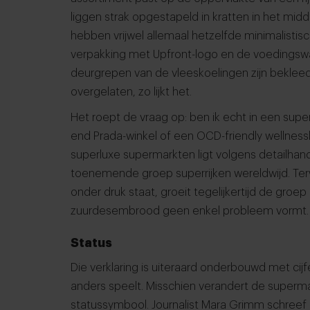
liggen strak opgestapeld in kratten in het mid
hebben vrijwel allemaal hetzelfde minimalistis
verpakking met Upfront-logo en de voedingsw
deurgrepen van de vleeskoelingen zijn bekleed 
overgelaten, zo lijkt het.
Het roept de vraag op: ben ik echt in een super
end Prada-winkel of een OCD-friendly wellnessl
superluxe supermarkten ligt volgens detailhand
toenemende groep superrijken wereldwijd. Ter
onder druk staat, groeit tegelijkertijd de gro
zuurdesembrood geen enkel probleem vormt.
Status
Die verklaring is uiteraard onderbouwd met cijfe
anders speelt. Misschien verandert de superm
statussymbool. Journalist Mara Grimm schreef 