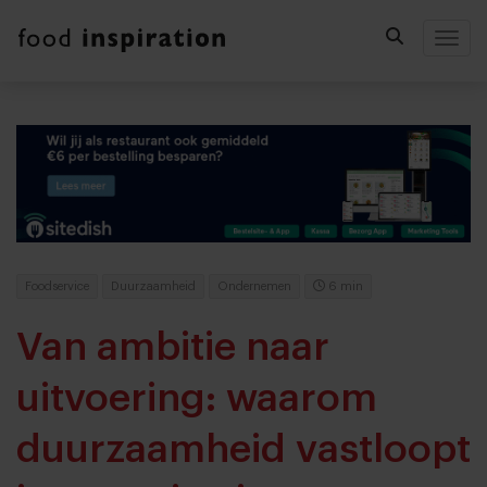
Togg
Foodservice
Duurzaamheid
Ondernemen
6 min
Van ambitie naar
uitvoering: waarom
duurzaamheid vastloopt