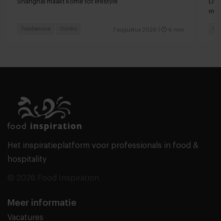
Shanghai maakt koffie tot lifestyle
Lin
met
Foodservice
Drinks
Foo
7 augustus 2026
|
6 min
Het inspiratieplatform voor professionals in food &
hospitality
© 2026 Food Inspiration
Meer informatie
Vacatures