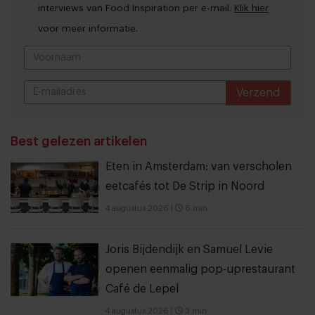
interviews van Food Inspiration per e-mail.
Klik hier
voor meer informatie.
Verzend
THANKS
Best gelezen artikelen
Eten in Amsterdam: van verscholen
eetcafés tot De Strip in Noord
4 augustus 2026
|
6 min
Joris Bijdendijk en Samuel Levie
openen eenmalig pop-uprestaurant
Café de Lepel
4 augustus 2026
|
3 min