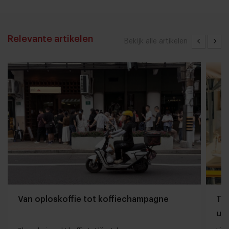
Relevante artikelen
Bekijk alle artikelen
Van oploskoffie tot koffiechampagne
The
uit