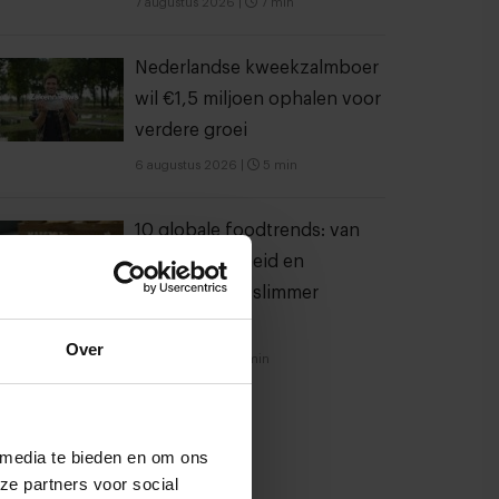
7 augustus 2026
|
7 min
Nederlandse kweekzalmboer
wil €1,5 miljoen ophalen voor
verdere groei
6 augustus 2026
|
5 min
10 globale foodtrends: van
darmgezondheid en
brainfood tot slimmer
snacken
Over
23 juli 2026
|
6 min
 media te bieden en om ons
ze partners voor social