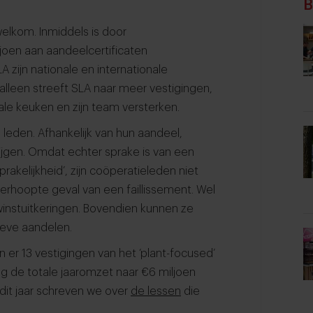
B
welkom. Inmiddels is door
joen aan aandeelcertificaten
 zijn nationale en internationale
 alleen streeft SLA naar meer vestigingen,
ale keuken en zijn team versterken.
leden. Afhankelijk van hun aandeel,
jgen. Omdat echter sprake is van een
kelijkheid’, zijn coöperatieleden niet
verhoopte geval van een faillissement. Wel
winstuitkeringen. Bovendien kunnen ze
ieve aandelen.
n er 13 vestigingen van het ‘plant-focused’
g de totale jaaromzet naar €6 miljoen
dit jaar schreven we over
de lessen
die