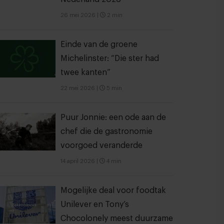
26 mei 2026
|
2 min
Einde van de groene
Michelinster: “Die ster had
twee kanten”
22 mei 2026
|
5 min
Puur Jonnie: een ode aan de
chef die de gastronomie
voorgoed veranderde
14 april 2026
|
4 min
Mogelijke deal voor foodtak
Unilever en Tony’s
Chocolonely meest duurzame