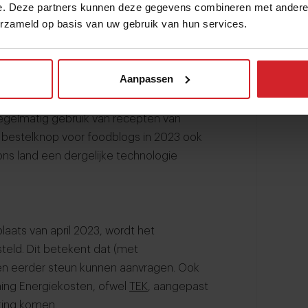
e. Deze partners kunnen deze gegevens combineren met andere i
n proef deed met destijds slechts tien
erzameld op basis van uw gebruik van hun services.
ddels breidde deze dienstverlening zich
nfluencers hebben op hun blog of andere
 direct vertaalt naar een online
Aanpassen
regelmatig gebruik van recepten van
de bestelknop voor foodblogs in 2023 ook
 ons land een dergelijke technologie
laats van april 2023, wordt het
teld. Dit betekent dat (met
en eerder steun kunnen aanvragen. Ook
ing Energiekosten, ofwel
TEK
, aangepast
king komen.