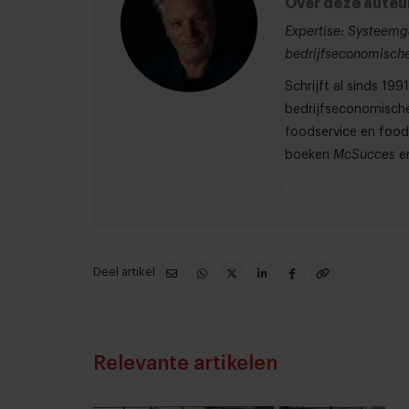
Over deze auteu
Expertise: Systeemg
bedrijfseconomische
Schrijft al sinds 19
bedrijfseconomische
foodservice en foodr
boeken
McSucces
e
Deel artikel
Relevante artikelen