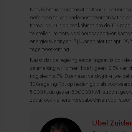
Net als brancheorganisaties Koninklijke Horeca
oefenden tal van ondernemersorganisaties en d
Kamer druk uit op het kabinet om de TEK-regel
te stellen. Immers: veel horecabedrijven kamp
energierekeningen. Zij kunnen niet tot april 2
tegemoetkoming.
Naast dat de regeling eerder ingaat, is ook d
aanmerking wil komen, hoeft geen 12,5% van zij
nog slechts 7%. Daarnaast verdwijnt vrijwel z
TEK-regeling. Tot op heden gold als voorwaard
5.000 kuub gas en 50.0000 kWh stroom gebruik
zodat ook kleinere horecabedrijven voor steu
Ubel Zuide