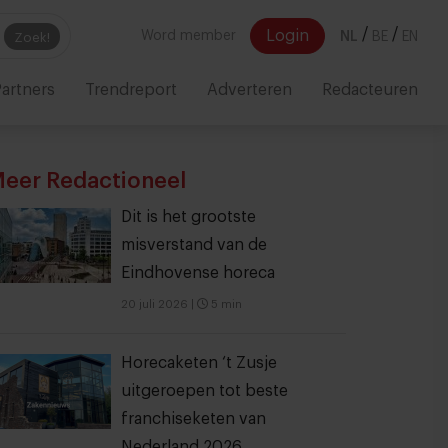
/
/
Login
Word member
NL
BE
EN
Zoek!
artners
Trendreport
Adverteren
Redacteuren
eer Redactioneel
Dit is het grootste
misverstand van de
Eindhovense horeca
20 juli 2026
|
5 min
Horecaketen ‘t Zusje
uitgeroepen tot beste
franchiseketen van
Nederland 2026