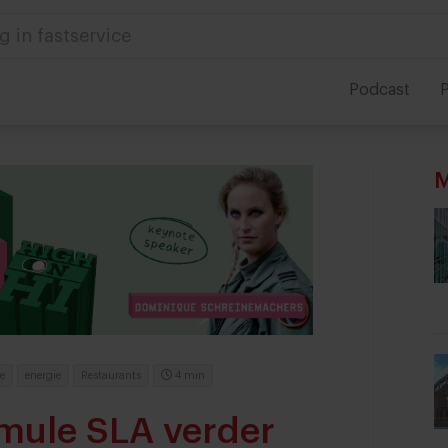
 in foodservice
Podcast
P
M
e
energie
Restaurants
4 min
rmule SLA verder