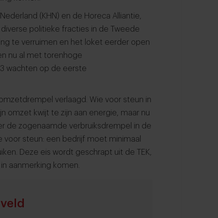
 Nederland (KHN) en de Horeca Alliantie,
iverse politieke fracties in de Tweede
ing te verruimen en het loket eerder open
en nu al met torenhoge
023 wachten op de eerste
e omzetdrempel verlaagd. Wie voor steun in
n omzet kwijt te zijn aan energie, maar nu
eker de zogenaamde verbruiksdrempel in de
e voor steun: een bedrijf moet minimaal
en. Deze eis wordt geschrapt uit de TEK,
n in aanmerking komen.
rveld