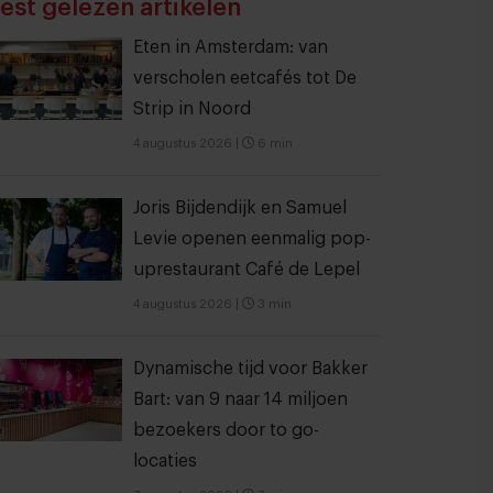
est gelezen artikelen
Eten in Amsterdam: van
verscholen eetcafés tot De
Strip in Noord
4 augustus 2026
|
6 min
Joris Bijdendijk en Samuel
Levie openen eenmalig pop-
uprestaurant Café de Lepel
4 augustus 2026
|
3 min
Dynamische tijd voor Bakker
Bart: van 9 naar 14 miljoen
bezoekers door to go-
locaties