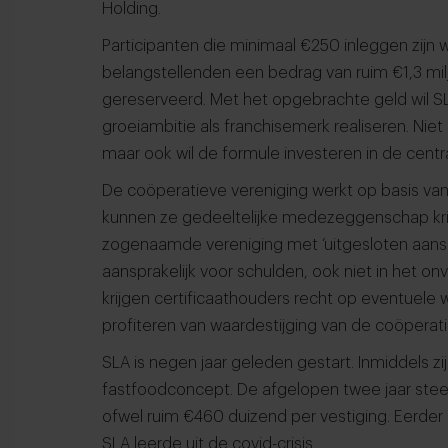
Holding.
Participanten die minimaal €250 inleggen zijn 
belangstellenden een bedrag van ruim €1,3 mil
gereserveerd. Met het opgebrachte geld wil SLA
groeiambitie als franchisemerk realiseren. Niet
maar ook wil de formule investeren in de centr
De coöperatieve vereniging werkt op basis van 
kunnen ze gedeeltelijke medezeggenschap kri
zogenaamde vereniging met ‘uitgesloten aanspra
aansprakelijk voor schulden, ook niet in het on
krijgen certificaathouders recht op eventuele 
profiteren van waardestijging van de coöperat
SLA is negen jaar geleden gestart. Inmiddels zij
fastfoodconcept. De afgelopen twee jaar stee
ofwel ruim €460 duizend per vestiging. Eerder 
SLA leerde uit de covid-crisis.