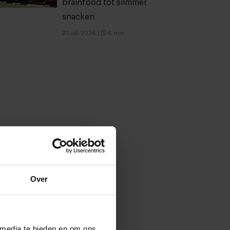
brainfood tot slimmer
snacken
23 juli 2026
|
6 min
Over
 media te bieden en om ons