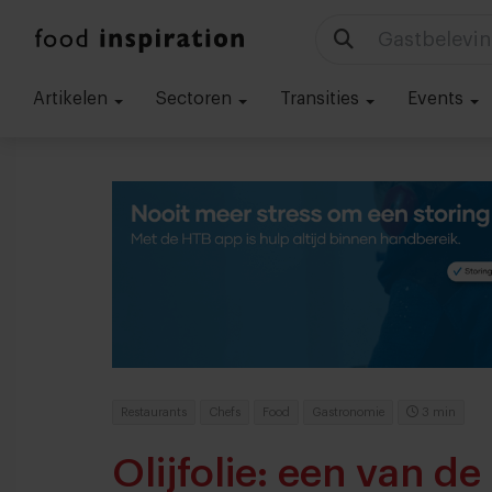
Technologie
Artikelen
Sectoren
Transities
Events
Restaurants
Chefs
Food
Gastronomie
3 min
Olijfolie: een van d