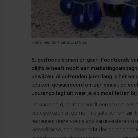
Foto's: met dank aan Erva D'Ouro
Superfoods komen en gaan. Foodtrends vera
olijfolie heeft nooit een marketingcampagn
bewijzen. Al duizenden jaren lang is het e
keuken, gewaardeerd om zijn smaak en veelzi
Lourenço legt uit waar je op moet letten bij
Gewaardeerd, en toch wordt een van de belan
vaak gekozen uit gemak in plaats van om zijn kara
restaurant duizenden euro’s kan investeren in u
wereldklasse, een doordacht design en onberis
woord te geven door een anonieme, inspiratielo