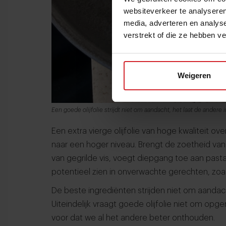
websiteverkeer te analyseren
media, adverteren en analys
verstrekt of die ze hebben v
Weigeren
Een goede olijfolie strijdt niet om aandacht, het laat de andere 
Een extra vierge olijfolie van hoge kwaliteit ov
naar een hoger niveau. Brengt de zoetheid van
van gegrilde vis, voegt diepgang toe aan pastag
potentieel zien in onverwachte gerechten, zoa
De beste ingrediënten strijden niet om aandach
Uiteindelijk vraagt goede olijfolie niet om op
voor dat we al het andere beter onthouden.