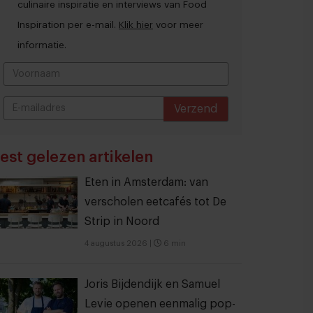
culinaire inspiratie en interviews van Food
Inspiration per e-mail.
Klik hier
voor meer
informatie.
Verzend
THANKS
est gelezen artikelen
Eten in Amsterdam: van
verscholen eetcafés tot De
Strip in Noord
4 augustus 2026
|
6 min
Joris Bijdendijk en Samuel
Levie openen eenmalig pop-