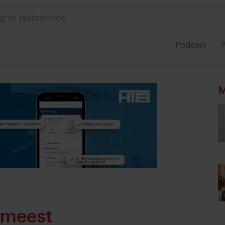
 in foodservice
Podcast
P
M
e meest