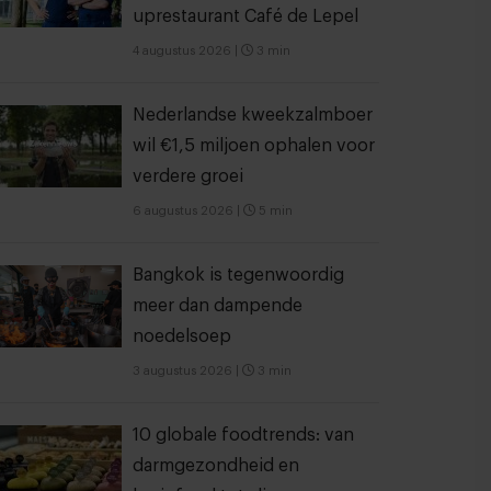
uprestaurant Café de Lepel
4 augustus 2026
|
3 min
Nederlandse kweekzalmboer
wil €1,5 miljoen ophalen voor
verdere groei
6 augustus 2026
|
5 min
Bangkok is tegenwoordig
meer dan dampende
noedelsoep
3 augustus 2026
|
3 min
10 globale foodtrends: van
darmgezondheid en