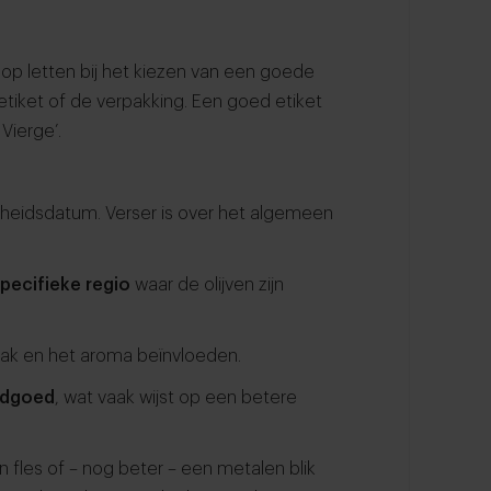
e op letten bij het kiezen van een goede
 etiket of de verpakking. Een goed etiket
Vierge’.
rheidsdatum. Verser is over het algemeen
pecifieke regio
waar de olijven zijn
ak en het aroma beïnvloeden.
ndgoed
, wat vaak wijst op een betere
en fles of – nog beter – een metalen blik