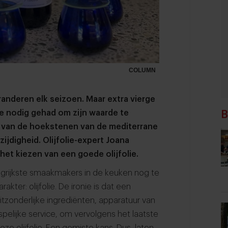
COLUMN
nderen elk seizoen. Maar extra vierge
e nodig gehad om zijn waarde te
B
en van de hoekstenen van de mediterrane
jdigheid. Olijfolie-expert Joana
 het kiezen van een goede olijfolie.
grijkste smaakmakers in de keuken nog te
kter: olijfolie. De ironie is dat een
itzonderlijke ingrediënten, apparatuur van
pelijke service, om vervolgens het laatste
ze olijfolie. Een gemiste kans. Dus, laten