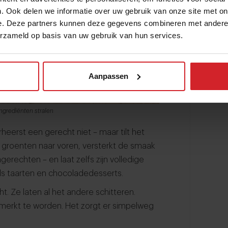
. Ook delen we informatie over uw gebruik van onze site met on
e. Deze partners kunnen deze gegevens combineren met andere i
erzameld op basis van uw gebruik van hun services.
Aanpassen
ingrediënten stralen
erheerst een gerecht niet – maar tilt het
 groenten naar voren, versterkt de smaak
erechten – en laat zelfs zijn volledige
ls taarten en chocoladedesserts.
t. Ze laten al het andere schitteren.
gemerkt te worden. Het zorgt er simpelweg