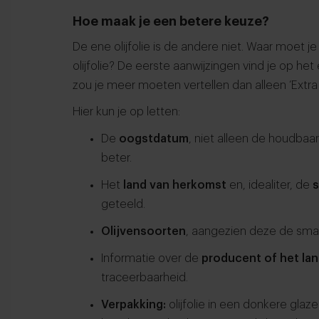
Hoe maak je een betere keuze?
De ene olijfolie is de andere niet. Waar moet j
olijfolie? De eerste aanwijzingen vind je op het
zou je meer moeten vertellen dan alleen ‘Extra 
Hier kun je op letten:
De
oogstdatum
, niet alleen de houdbaa
beter.
Het
land van herkomst
en, idealiter, de
s
geteeld.
Olijvensoorten
, aangezien deze de sma
Informatie over de
producent of het la
traceerbaarheid.
Verpakking:
olijfolie in een donkere glaz