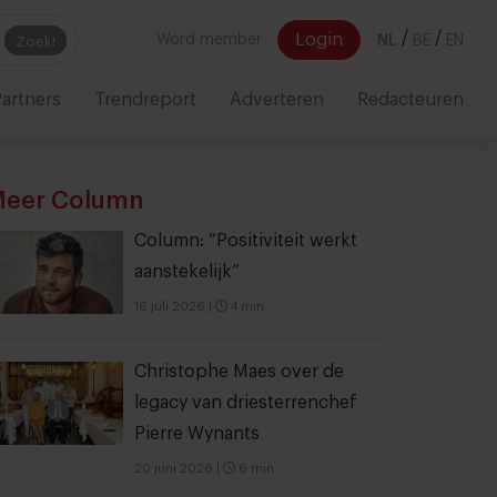
/
/
Login
Word member
NL
BE
EN
Zoek!
artners
Trendreport
Adverteren
Redacteuren
eer Column
Column: “Positiviteit werkt
aanstekelijk”
16 juli 2026
|
4 min
Christophe Maes over de
legacy van driesterrenchef
Pierre Wynants
20 juni 2026
|
6 min