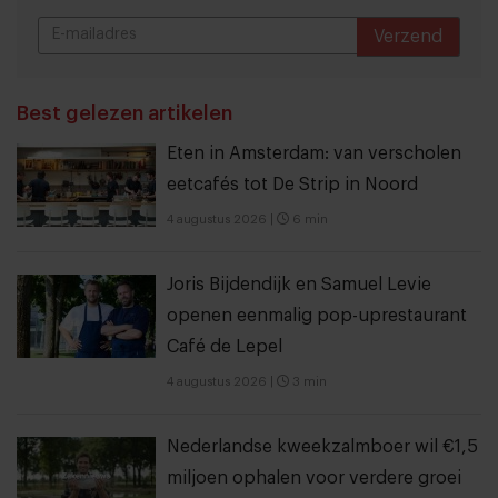
Verzend
THANKS
Best gelezen artikelen
Eten in Amsterdam: van verscholen
eetcafés tot De Strip in Noord
4 augustus 2026
|
6 min
Joris Bijdendijk en Samuel Levie
openen eenmalig pop-uprestaurant
Café de Lepel
4 augustus 2026
|
3 min
Nederlandse kweekzalmboer wil €1,5
miljoen ophalen voor verdere groei