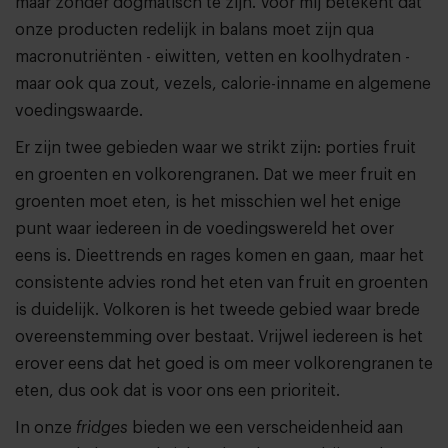
maar zonder dogmatisch te zijn. Voor mij betekent dat
onze producten redelijk in balans moet zijn qua
macronutriënten - eiwitten, vetten en koolhydraten -
maar ook qua zout, vezels, calorie-inname en algemene
voedingswaarde.
Er zijn twee gebieden waar we strikt zijn: porties fruit
en groenten en volkorengranen. Dat we meer fruit en
groenten moet eten, is het misschien wel het enige
punt waar iedereen in de voedingswereld het over
eens is. Dieettrends en rages komen en gaan, maar het
consistente advies rond het eten van fruit en groenten
is duidelijk. Volkoren is het tweede gebied waar brede
overeenstemming over bestaat. Vrijwel iedereen is het
erover eens dat het goed is om meer volkorengranen te
eten, dus ook dat is voor ons een prioriteit.
In onze
fridges
bieden we een verscheidenheid aan