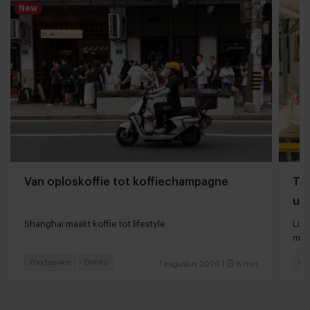
New
Van oploskoffie tot koffiechampagne
The
uit
Shanghai maakt koffie tot lifestyle
Lin
met
Foodservice
Drinks
Foo
7 augustus 2026
|
6 min