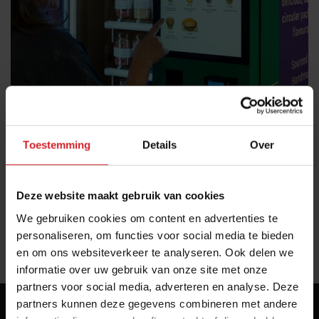
7 nieuwe foodautomaten die de aandacht
trekken
Toestemming
Details
Over
Onigiri, brood, tosti's, worstenbroodjes, maaltijden en ijs uit
de muur
Foodservice
Innovatie
27 mei 2026
|
3 min
Deze website maakt gebruik van cookies
We gebruiken cookies om content en advertenties te
personaliseren, om functies voor social media te bieden
«
1
»
en om ons websiteverkeer te analyseren. Ook delen we
informatie over uw gebruik van onze site met onze
partners voor social media, adverteren en analyse. Deze
partners kunnen deze gegevens combineren met andere