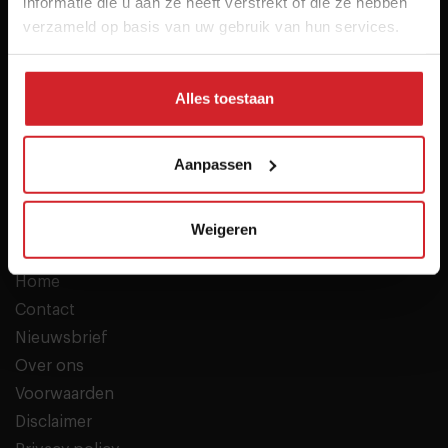
informatie die u aan ze heeft verstrekt of die ze hebben
verzameld op basis van uw gebruik van hun services.
Alles toestaan
Het inspiratieplatform voor professionals in food &
hospitality
Aanpassen
© 2026 Food Inspiration
Meer informatie
Weigeren
Vacatures
Home
Contact
Nieuwsbrief
Over ons
Voorwaarden
Disclaimer