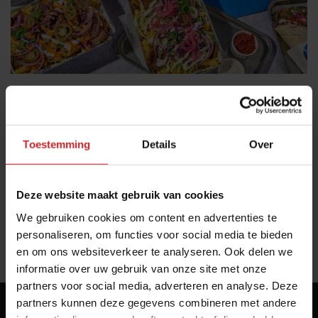
Wat bestel je bij de Kapsaloneria, Taqueria of
Lasagneria?
Toestemming
Details
Over
3 merknamen van (online) formules die specialist zijn in 1
product
Foodservice
Dark kitchens
17 juni 2026
|
2 min
Deze website maakt gebruik van cookies
We gebruiken cookies om content en advertenties te
personaliseren, om functies voor social media te bieden
«
1
»
en om ons websiteverkeer te analyseren. Ook delen we
informatie over uw gebruik van onze site met onze
partners voor social media, adverteren en analyse. Deze
partners kunnen deze gegevens combineren met andere