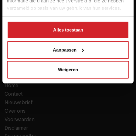
informatie die u aan ze heeft verstrekt of die ze hebben
verzameld op basis van uw gebruik van hun services.
Alles toestaan
Het inspiratieplatform voor professionals in food &
hospitality
Aanpassen
© 2026 Food Inspiration
Meer informatie
Weigeren
Vacatures
Home
Contact
Nieuwsbrief
Over ons
Voorwaarden
Disclaimer