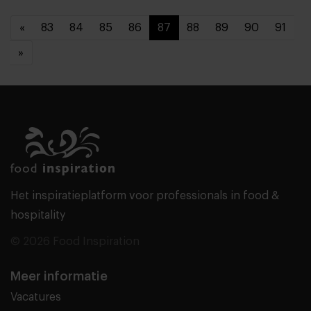
«
83
84
85
86
87
88
89
90
91
»
Het inspiratieplatform voor professionals in food &
hospitality
© 2026 Food Inspiration
Meer informatie
Vacatures