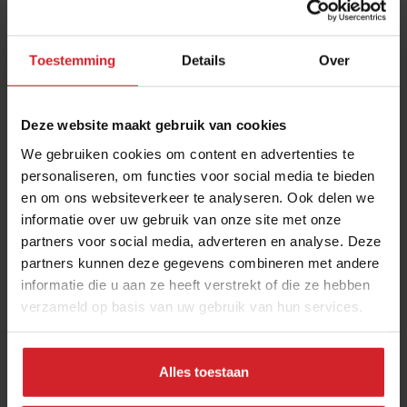
Toestemming
Details
Over
Deze website maakt gebruik van cookies
We gebruiken cookies om content en advertenties te
personaliseren, om functies voor social media te bieden
en om ons websiteverkeer te analyseren. Ook delen we
4x deliveryplatforms onder druk
informatie over uw gebruik van onze site met onze
partners voor social media, adverteren en analyse. Deze
partners kunnen deze gegevens combineren met andere
Nieuwe wetgeving en rechtszaken om macht
informatie die u aan ze heeft verstrekt of die ze hebben
maaltijdbezorgers te beperken
verzameld op basis van uw gebruik van hun services.
Restaurants
Delivery
17 september 2021
|
2 min
Alles toestaan