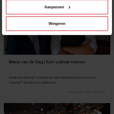
Aanpassen
Weigeren
Menu van de Dag | Kort culinair nieuws
Henk Savelberg* komt terug naar Nederland en François
Geurds** kookt voor daklozen
9 september 2021
|
2 min