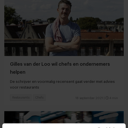
Gilles van der Loo wil chefs en ondernemers
helpen
De schrijver en voormalig recensent gaat verder met advies
voor restaurants
Restaurants
Chefs
18 september 2021
|
4 min