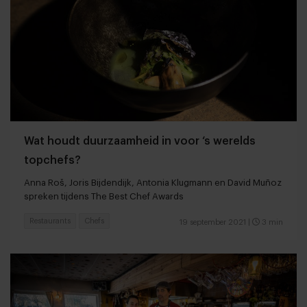
Wat houdt duurzaamheid in voor ‘s werelds
topchefs?
Anna Roš, Joris Bijdendijk, Antonia Klugmann en David Muñoz
spreken tijdens The Best Chef Awards
Restaurants
Chefs
19 september 2021
|
3 min