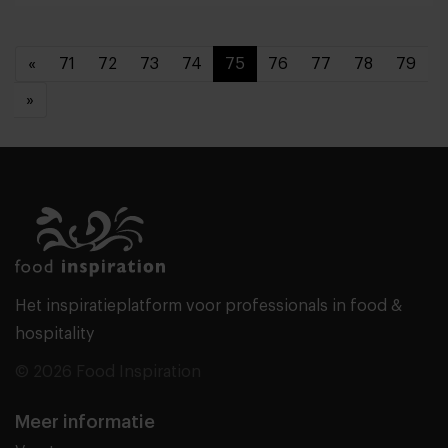
«
71
72
73
74
75
76
77
78
79
»
Het inspiratieplatform voor professionals in food &
hospitality
© 2026 Food Inspiration
Meer informatie