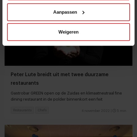
Aanpassen
Weigeren
Peter Lute breidt uit met twee duurzame
restaurants
Gastrobar GREEN open op de Zuidas en klimaatneutraal fine
dining restaurant in de polder binnenkort een feit
Restaurants
Chefs
4 november 2022
|
5 min