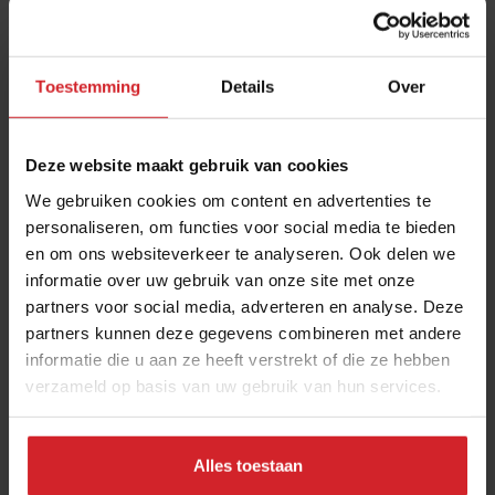
Toestemming
Details
Over
Deze website maakt gebruik van cookies
We gebruiken cookies om content en advertenties te
personaliseren, om functies voor social media te bieden
en om ons websiteverkeer te analyseren. Ook delen we
Chef's Talk met Jonnie Boer en Nelson Tanate
informatie over uw gebruik van onze site met onze
van De Librije***
partners voor social media, adverteren en analyse. Deze
Over trends, duurzaamheid, covid en de toekomst van fine
partners kunnen deze gegevens combineren met andere
dining
informatie die u aan ze heeft verstrekt of die ze hebben
verzameld op basis van uw gebruik van hun services.
Gastronomie
Chefs
4 november 2022
|
2:46
Alles toestaan