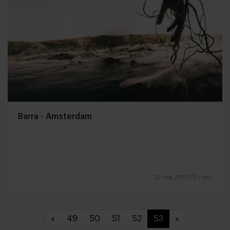
Barra - Amsterdam
23 mei 2011
|
1 min
«
49
50
51
52
53
»